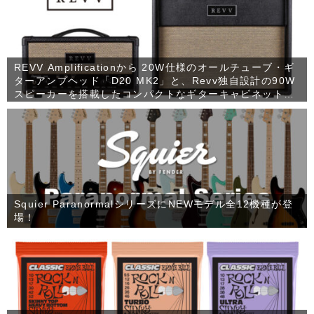
REVV Amplificationから 20W仕様のオールチューブ・ギ
ターアンプヘッド「D20 MK2」と、Revv独自設計の90W
スピーカーを搭載したコンパクトなギターキャビネット
「1×12 RV90」が発売！
Squier ParanormalシリーズにNEWモデル全12機種が登
場！