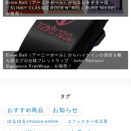
Ernie Ball（アーニーボール）からエレキギター弦
「SLINKY CLASSIC ROCK N’ ROLL PURE NICKEL」
が発売！
Ernie Ball（アーニーボール）からハイゲインの雑音を断
ち切るプロ仕様フレットラップ「John Petrucci
Signature FretWrap」が発売！
タグ
お知らせ
おすすめ商品
ゆるゆるchousa-online
エフェクター珍百景