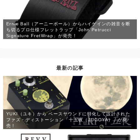
Ernie Ball（アーニーボール）からハイゲインの雑音を断
ち切るプロ仕様フレットラップ「John Petrucci
Signature FretWrap」が発売！
最新の記事
YUKI（ユキ）から ベースサウンドに特化して設計された
ファズ・ディストーション「十五夜（JUGOYA）」が発
売！