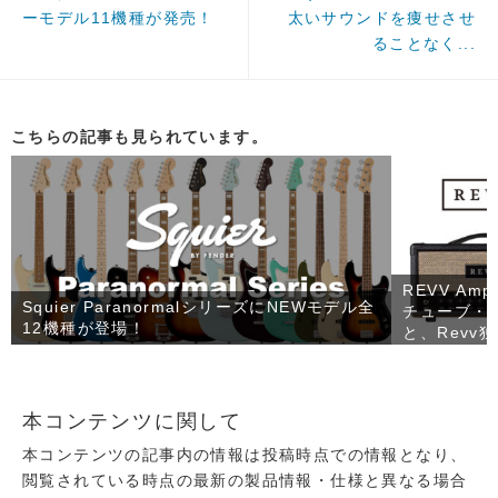
ーモデル11機種が発売！
太いサウンドを痩せさせ
ることなく...
こちらの記事も見られています。
REVV Amp
Squier ParanormalシリーズにNEWモデル全
チューブ・ギ
12機種が登場！
と、Revv
たコンパクト
RV90」が
本コンテンツに関して
本コンテンツの記事内の情報は投稿時点での情報となり、
閲覧されている時点の最新の製品情報・仕様と異なる場合