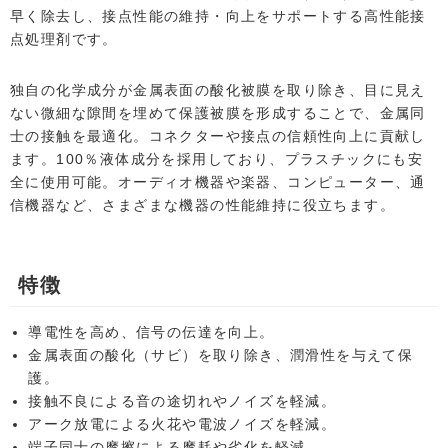
早く除去し、接点性能の維持・向上をサポートする高性能接
点処理剤です。
独自の化学成分が金属表面の酸化被膜を取り除き、目に見え
ない微細な隙間を埋めて保護被膜を形成することで、金属同
士の接触を最適化。コネクターや接点の信頼性向上に貢献し
ます。100％液体成分を採用しており、プラスチックにも安
全に使用可能。オーディオ機器や楽器、コンピューター、通
信機器など、さまざまな機器の性能維持に役立ちます。
特徴
導電性を高め、信号の伝達を向上。
金属表面の酸化（サビ）を取り除き、潤滑性を与えて保
護。
接触不良による音の途切れやノイズを軽減。
アーク放電による火花や電波ノイズを軽減。
端子同士の摩擦による摩耗や劣化を軽減。