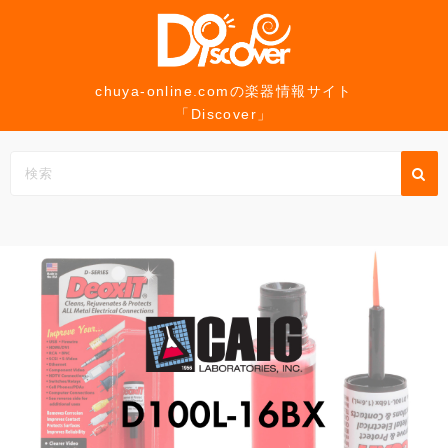
コ
ン
テ
ン
chuya-online.comの楽器情報サイト
「Discover」
ツ
へ
ス
キ
ッ
プ