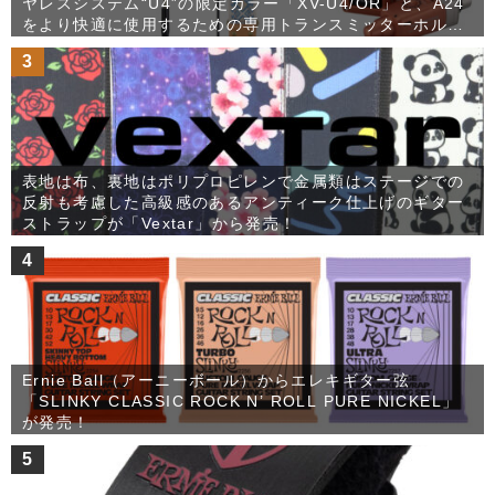
ヤレスシステム“U4”の限定カラー「XV-U4/OR」と、A24
をより快適に使用するための専用トランスミッターホルダ
ー「XV-H3」が発売！
3
表地は布、裏地はポリプロピレンで金属類はステージでの
反射も考慮した高級感のあるアンティーク仕上げのギター
ストラップが「Vextar」から発売！
4
Ernie Ball（アーニーボール）からエレキギター弦
「SLINKY CLASSIC ROCK N’ ROLL PURE NICKEL」
が発売！
5