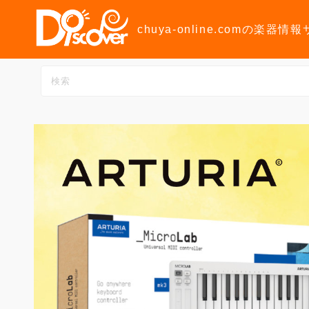
コ
ン
chuya-online.comの楽器情
テ
ン
ツ
へ
ス
キ
ッ
プ