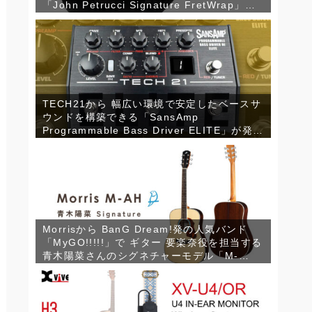
「John Petrucci Signature FretWrap」が
発売！
TECH21から 幅広い環境で安定したベースサ
ウンドを構築できる「SansAmp
Programmable Bass Driver ELITE」が発
売！
Morrisから BanG Dream!発の人気バンド
「MyGO!!!!!」で ギター 要楽奈役を担当する
青木陽菜さんのシグネチャーモデル「M-
AH」が登場！