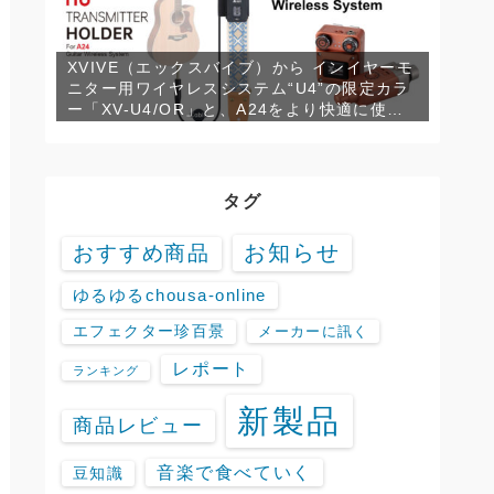
XVIVE（エックスバイブ）から インイヤーモ
ニター用ワイヤレスシステム“U4”の限定カラ
ー「XV-U4/OR」と、A24をより快適に使用
するための専用トランスミッターホルダー
「XV-H3」が発売！
タグ
お知らせ
おすすめ商品
ゆるゆるchousa-online
エフェクター珍百景
メーカーに訊く
レポート
ランキング
新製品
商品レビュー
音楽で食べていく
豆知識