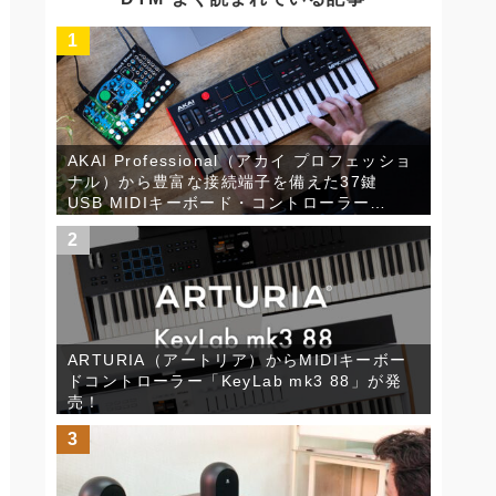
ブ
1
AKAI Professional（アカイ プロフェッショ
ナル）から豊富な接続端子を備えた37鍵
USB MIDIキーボード・コントローラー
「MPK Mini Plus」が発売！
2
ARTURIA（アートリア）からMIDIキーボー
ドコントローラー「KeyLab mk3 88」が発
売！
3