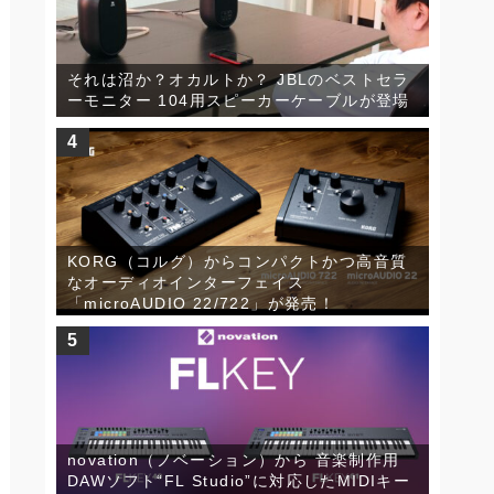
それは沼か？オカルトか？ JBLのベストセラ
ーモニター 104用スピーカーケーブルが登場
4
KORG（コルグ）からコンパクトかつ高音質
なオーディオインターフェイス
「microAUDIO 22/722」が発売！
5
novation（ノベーション）から 音楽制作用
DAWソフト“FL Studio”に対応したMIDIキー