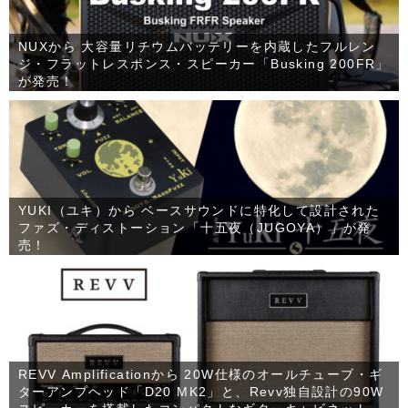
NUXから 大容量リチウムバッテリーを内蔵したフルレン
ジ・フラットレスポンス・スピーカー「Busking 200FR」
が発売！
YUKI（ユキ）から ベースサウンドに特化して設計された
ファズ・ディストーション「十五夜（JUGOYA）」が発
売！
REVV Amplificationから 20W仕様のオールチューブ・ギ
ターアンプヘッド「D20 MK2」と、Revv独自設計の90W