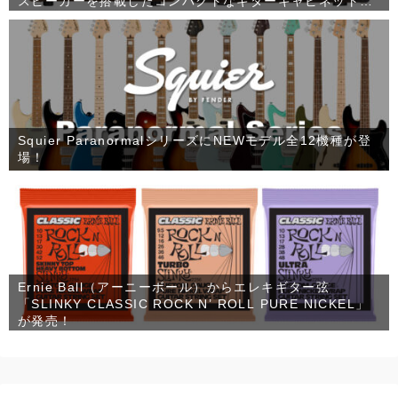
スピーカーを搭載したコンパクトなギターキャビネット
「1×12 RV90」が発売！
Squier ParanormalシリーズにNEWモデル全12機種が登
場！
Ernie Ball（アーニーボール）からエレキギター弦
「SLINKY CLASSIC ROCK N’ ROLL PURE NICKEL」
が発売！