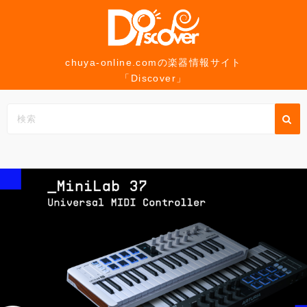
コ
ン
テ
ン
chuya-online.comの楽器情報サイト
「Discover」
ツ
へ
ス
キ
ッ
プ