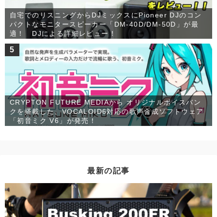
自宅でのリスニングからDJミックスにPioneer DJのコン
パクトなモニタースピーカー「DM-40D/DM-50D」が最
適！ DJによる詳細レビュー！
5
CRYPTON FUTURE MEDIAから オリジナルボイスバン
クを搭載した、VOCALOID6対応の歌声合成ソフトウェア
「初音ミク V6」が発売！
最新の記事