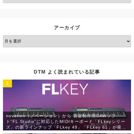
テ
ゴ
リ
ー
アーカイブ
ア
ー
カ
イ
ブ
DTM よく読まれている記事
1
novation（ノベーション）から 音楽制作用DAWソフ
ト“FL Studio”に対応したMIDIキーボード「FLkeyシリー
ズ」の新ラインナップ「FLkey 49」「FLkey 61」が発
売！