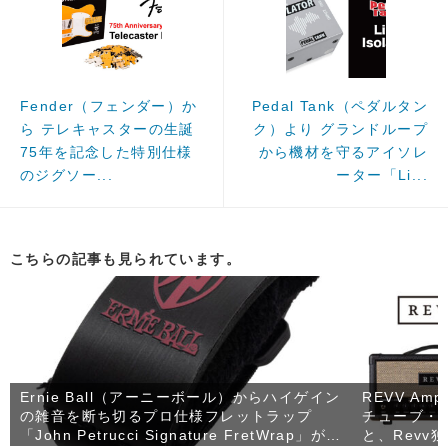
Fender（フェンダー）か
Pedal Tank（ペダルタン
ら テレキャスターの生誕
ク）より グランドループ
75年を記念した特別仕様
から機材を守るアイソレ
のジグソー...
ーター「Li...
こちらの記事も見られています。
Ernie Ball（アーニーボール）からハイゲイン
REVV Amp
の雑音を断ち切るプロ仕様フレットラップ
チューブ・ギ
「John Petrucci Signature FretWrap」が発
と、Revv