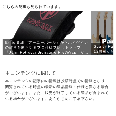
こちらの記事も見られています。
Ernie Ball（アーニーボール）からハイゲイン
Squier 
の雑音を断ち切るプロ仕様フレットラップ
12機種が登
「John Petrucci Signature FretWrap」が発
売！
本コンテンツに関して
本コンテンツの記事内の情報は投稿時点での情報となり、
閲覧されている時点の最新の製品情報・仕様と異なる場合
がございます。また、販売が終了している製品が含まれて
いる場合がございます。あらかじめご了承下さい。