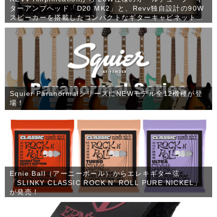
ターアンプヘッド「D20 MK2」と、Revv独自設計の90W
スピーカーを搭載したコンパクトなギターキャビネット
「1×12 RV90」が発売！
Squier ParanormalシリーズにNEWモデル全12機種が登
場！
Ernie Ball（アーニーボール）からエレキギター弦
「SLINKY CLASSIC ROCK N’ ROLL PURE NICKEL」
が発売！