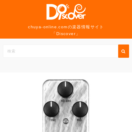
コ
ン
テ
ン
chuya-online.comの楽器情報サイト
「Discover」
ツ
へ
ス
キ
ッ
プ