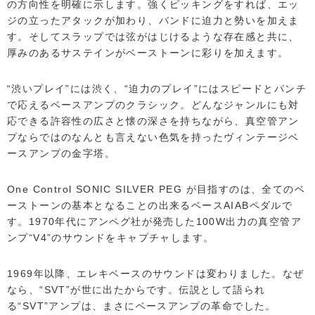
の方向性を明確に示します。強くピッキングをすれば、エッ
ジの立ったアタックが加わり、バンドに迫力と勢いを加えま
す。そしてスラップでは弦がはじけるような存在感と共に、
厚みのあるサステインがベーストーンに彩りを加えます。
“渋いプレイ”には渋く、“迫力のプレイ”にはスピードとパンチ
で応えるベースアンプのクラシック。どんなジャンルにも対
応できる許容性の広さと懐の深さを持ちながら、真空管アン
プならではのなんとも言えない色気を持ったヴィンテージベ
ースアンプの金字塔。
One Control SONIC SILVER PEG が目指すのは、全てのベ
ーストーンの基本となることの出来るベースAIABペダルで
す。1970年代にアンペグ社が発売した100W出力の真空管ア
ンプ“V4”のサウンドをキャプチャします。
1969年以降、エレキベースのサウンドは変わりました。なぜ
なら、“SVT”が世に出たからです。伝説として語られ
る“SVT”アンプは、まさにベースアンプの革命でした。