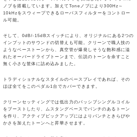
ノブを搭載しています。加えてToneノブにより300Hz～
10kHzをスウィープできるローパスフィルターをコントロー
ル可能。
そして、0dB/-15dBスイッチにより、オリジナルにある2つの
インプットのサウンドの切替えも可能。クリーンで職人技の
ようなベーストーンから、真空管が爆発しそうな飽和感に溢
れたオーバードライブトーンまで、伝説のトーンを余すこと
無く小さな筐体に詰め込みました。
トラディショナルなスタイルのベースプレイであれば、その
ほぼ全てをこのペダル1台でカバーできます。
クリーンセッティングでは低出力のパッシブシングルコイル
をブーストしたり、ムスタングベースでパンチのあるトーン
を作り、アクティブピックアップにはよりパンチときらびや
かさを加えたトーンへと昇華させます。