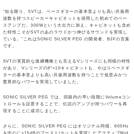
“知る限り、SVTは、ベースギターの基本音よりも高い共振周
波数を持つスピーカーキャビネットを採用した初めてのベー
スアンプだ。300Wという大出力に加え、キャビネットも含め
た特性こそがSVTのあのラウドかつ伸びるサウンドを実現し
ている。”これはSONIC SILVER PEG の開発者、BJFの言葉
です。
SVTの実質的な後継機種とも言えるVシリーズにも同様の特性
があり、Vシリーズの8″×10キャビネットも、やはりベースギ
ターの基本音よりも高い共振周波数を持つことで低歪みかつ
驚異的なパワーを実現していました。
SONIC SILVER PEG では、回路内の早い段階にVolumeコン
トロールを設置することで、伝説のアンプが持つパワーを再
現することに成功しました。
さらに、SONIC SILVER PEG にはオリジナル同様、800Hz
を中心に±15dBのブースト/カットを実現したアクティブMid