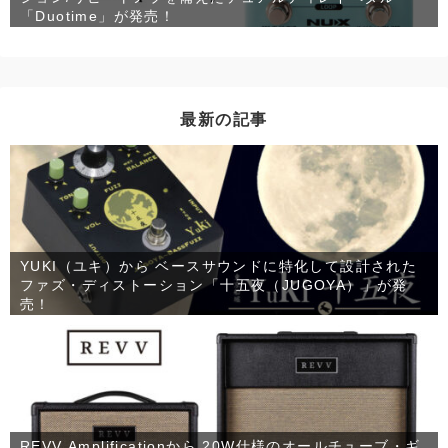
「Duotime」が発売！
最新の記事
YUKI（ユキ）から ベースサウンドに特化して設計された
ファズ・ディストーション「十五夜（JUGOYA）」が発
売！
REVV Amplificationから 20W仕様のオールチューブ・ギ