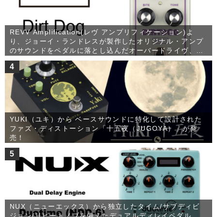
REVV Amplification(レヴ アンプリフィケーション)よ
り、ジョーイ・ランドレスが製作したオリジナル・アンプ
のサウンドをペダルに落とし込んだオーバードライヴ、
Dirt Dogが発売！
4
YUKI（ユキ）から ベースサウンドに特化して設計された
ファズ・ディストーション「十五夜（JUGOYA）」が発
売！
5
NUX（ニューエックス）から独立したタイム/サブディビ
ジョン/リピートノブを備えたデュアルディレイペダル