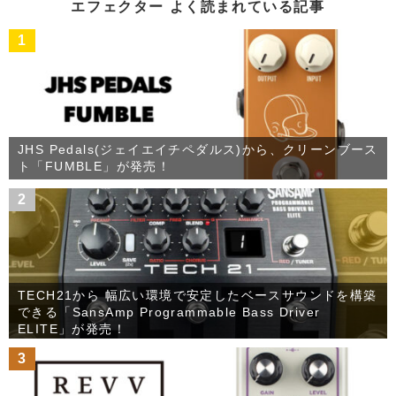
ブ
エフェクター よく読まれている記事
1
JHS Pedals(ジェイエイチペダルス)から、クリーンブース
ト「FUMBLE」が発売！
2
TECH21から 幅広い環境で安定したベースサウンドを構築
できる「SansAmp Programmable Bass Driver
ELITE」が発売！
3