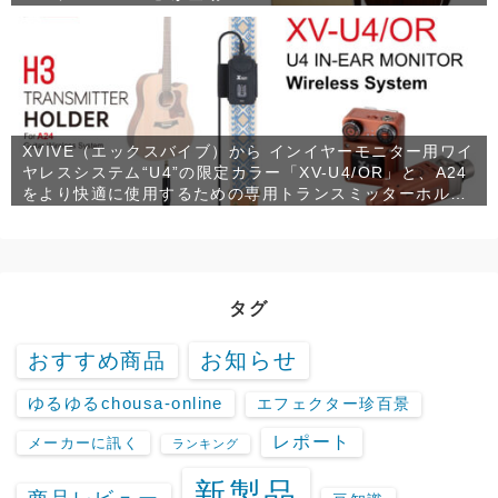
XVIVE（エックスバイブ）から インイヤーモニター用ワイ
ヤレスシステム“U4”の限定カラー「XV-U4/OR」と、A24
をより快適に使用するための専用トランスミッターホルダ
ー「XV-H3」が発売！
タグ
お知らせ
おすすめ商品
ゆるゆるchousa-online
エフェクター珍百景
レポート
メーカーに訊く
ランキング
新製品