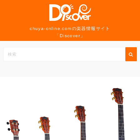
コ
ン
テ
ン
chuya-online.comの楽器情報サイト
「Discover」
ツ
へ
ス
キ
ッ
プ