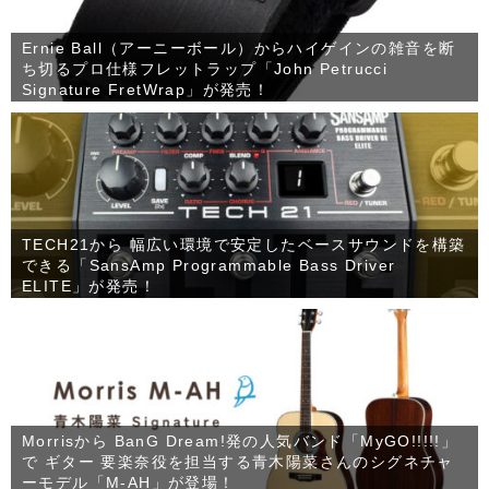
Ernie Ball（アーニーボール）からハイゲインの雑音を断
ち切るプロ仕様フレットラップ「John Petrucci
Signature FretWrap」が発売！
TECH21から 幅広い環境で安定したベースサウンドを構築
できる「SansAmp Programmable Bass Driver
ELITE」が発売！
Morrisから BanG Dream!発の人気バンド「MyGO!!!!!」
で ギター 要楽奈役を担当する青木陽菜さんのシグネチャ
ーモデル「M-AH」が登場！