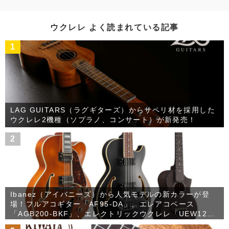
イ
ブ
ウクレレ よく読まれている記事
1
LAG GUITARS（ラグギターズ）からサペリ材を採用した
ウクレレ2機種（ソプラノ、コンサート）が新発売！
2
Ibanez（アイバニーズ）から人気モデルの新カラーが登
場！フルアコギター「AF95-DA」、エレアコベース
「AGB200-BKF」、エレクトリックウクレレ「UEW12E-
BIF」がSPOTモデルとして発売！