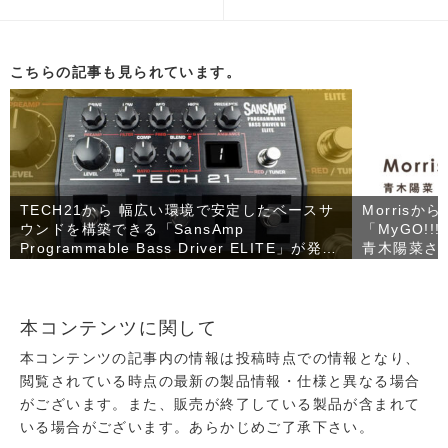
こちらの記事も見られています。
TECH21から 幅広い環境で安定したベースサ
Morrisか
ウンドを構築できる「SansAmp
「MyGO!!
Programmable Bass Driver ELITE」が発
青木陽菜さ
売！
が登場！
本コンテンツに関して
本コンテンツの記事内の情報は投稿時点での情報となり、
閲覧されている時点の最新の製品情報・仕様と異なる場合
がございます。また、販売が終了している製品が含まれて
いる場合がございます。あらかじめご了承下さい。