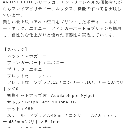
ARTIST ELITEシリーズは、エントリーレベルの価格帯なが
らもプレイアビリティー、ルックス、機能のすべてを実現し
ています。
美しい最上級コア材の杢目をプリントしたボディ、マホガニ
ー・ネック、エボニー・フィンガーボード＆ブリッジを採用
し、個性的な仕上がりと優れた演奏性を実現しています。
【スペック】
・ネック：マホガニー
・フィンガーボード：エボニー
・ブリッジ：エボニー
・フレット材：ニッケル
・フレット数：ソプラノ:12 / コンサート:16/テナー:18/バリ
トン:20
・初期セットアップ弦：Aquila Super Nylgut
・サドル：Graph Tech NuBone XB
・ナット：ABS
・スケール：ソプラノ:346mm / コンサート:379mm/テナ
ー:432mm/バリトン:511mm