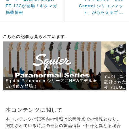
FT-12Cが登場！ギタマガ
Control シリコンマッ
掲載情報
ト」がもらえるプ...
こちらの記事も見られています。
YUKI（ユ
Squier ParanormalシリーズにNEWモデル全
設計された
12機種が登場！
夜（JUGO
本コンテンツに関して
本コンテンツの記事内の情報は投稿時点での情報となり、
閲覧されている時点の最新の製品情報・仕様と異なる場合