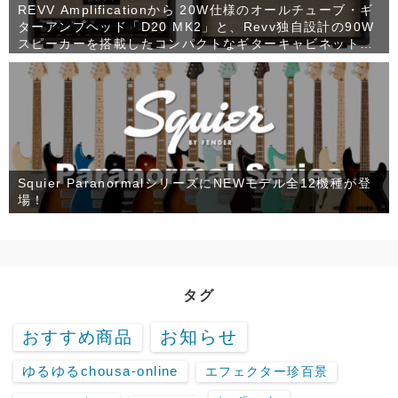
REVV Amplificationから 20W仕様のオールチューブ・ギ
ターアンプヘッド「D20 MK2」と、Revv独自設計の90W
スピーカーを搭載したコンパクトなギターキャビネット
「1×12 RV90」が発売！
Squier ParanormalシリーズにNEWモデル全12機種が登
場！
タグ
お知らせ
おすすめ商品
ゆるゆるchousa-online
エフェクター珍百景