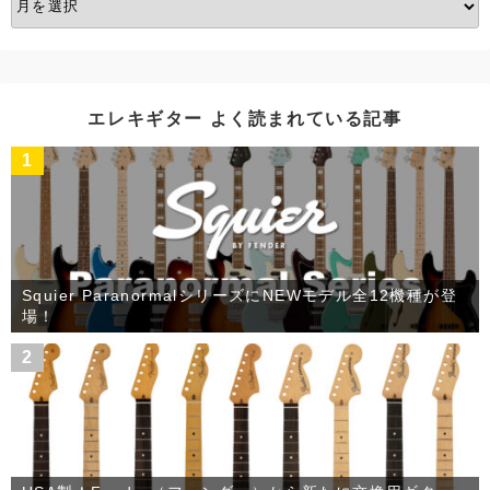
ー
カ
イ
ブ
エレキギター よく読まれている記事
1
Squier ParanormalシリーズにNEWモデル全12機種が登
場！
2