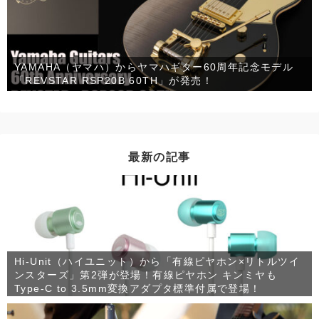
YAMAHA（ヤマハ）からヤマハギター60周年記念モデル
「REVSTAR RSP20B 60TH」が発売！
最新の記事
Hi-Unit（ハイユニット）から「有線ピヤホン×リトルツイ
ンスターズ」第2弾が登場！有線ピヤホン キンミヤも
Type-C to 3.5mm変換アダプタ標準付属で登場！