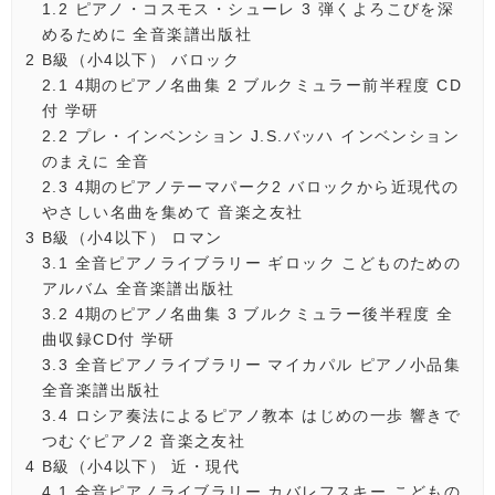
1.2
ピアノ・コスモス・シューレ 3 弾くよろこびを深
めるために 全音楽譜出版社
2
B級（小4以下） バロック
2.1
4期のピアノ名曲集 2 ブルクミュラー前半程度 CD
付 学研
2.2
プレ・インベンション J.S.バッハ インベンション
のまえに 全音
2.3
4期のピアノテーマパーク2 バロックから近現代の
やさしい名曲を集めて 音楽之友社
3
B級（小4以下） ロマン
3.1
全音ピアノライブラリー ギロック こどものための
アルバム 全音楽譜出版社
3.2
4期のピアノ名曲集 3 ブルクミュラー後半程度 全
曲収録CD付 学研
3.3
全音ピアノライブラリー マイカパル ピアノ小品集
全音楽譜出版社
3.4
ロシア奏法によるピアノ教本 はじめの一歩 響きで
つむぐピアノ2 音楽之友社
4
B級（小4以下） 近・現代
4.1
全音ピアノライブラリー カバレフスキー こどもの