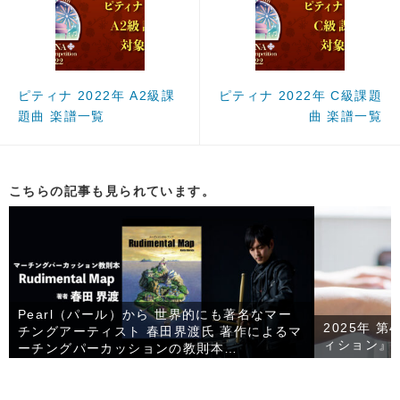
ピティナ 2022年 A2級課
ピティナ 2022年 C級課題
題曲 楽譜一覧
曲 楽譜一覧
こちらの記事も見られています。
Pearl（パール）から 世界的にも著名なマー
2025年 
チングアーティスト 春田界渡氏 著作によるマ
ィション』
ーチングパーカッションの教則本
「Rudimental Map」が発売！