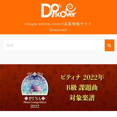
コ
ン
テ
ン
chuya-online.comの楽器情報サイト
「Discover」
ツ
へ
ス
キ
ッ
プ