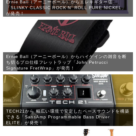
Ernie Ball（アーニーボール）からエレキギター弦
「SLINKY CLASSIC ROCK N’ ROLL PURE NICKEL」
が発売！
Ernie Ball（アーニーボール）からハイゲインの雑音を断
ち切るプロ仕様フレットラップ「John Petrucci
Signature FretWrap」が発売！
TECH21から 幅広い環境で安定したベースサウンドを構築
できる「SansAmp Programmable Bass Driver
ELITE」が発売！