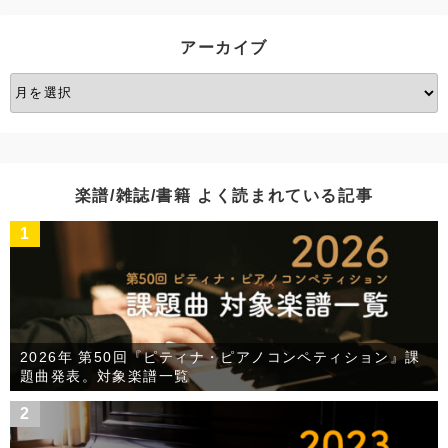
リ
ー
アーカイブ
ア
ー
カ
イ
ブ
楽譜/雑誌/書籍 よく読まれている記事
1
2026年 第50回『ピティナ・ピアノコンペティション』課
題曲発表。対象楽譜一覧
2