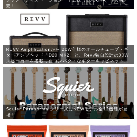
売！
REVV Amplificationから 20W仕様のオールチューブ・ギ
ターアンプヘッド「D20 MK2」と、Revv独自設計の90W
スピーカーを搭載したコンパクトなギターキャビネット
「1×12 RV90」が発売！
Squier ParanormalシリーズにNEWモデル全12機種が登
場！