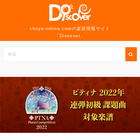
コ
ン
テ
ン
chuya-online.comの楽器情報サイト
「Discover」
ツ
へ
ス
キ
ッ
プ