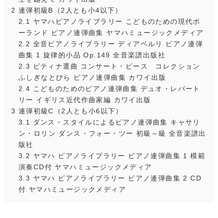
2
連弾初級B（2人とも小4以下）
2.1
ヤマハピアノライブラリー こどものための現代ポ
ーランド ピアノ連弾曲集 ヤマハミュージックメディア
2.2
全音ピアノライブラリー ディアベルリ ピアノ連弾
曲集 1 旋律的小品 Op.149 全音楽譜出版社
2.3
ピティナ選曲 コンサート・ピース コレクション
ふしぎなとびら ピアノ連弾曲集 カワイ出版
2.4
こどものためのピアノ連弾曲集 デュオ・レパート
リー イギリス近代作曲家編 カワイ出版
3
連弾初級C（2人とも小6以下）
3.1
ダンス・スタイルによるピアノ連弾曲集 キャサリ
ン・ロリン ダンス・フォー・ツー 初級～級 全音楽譜出
版社
3.2
ヤマハ ピアノライブラリー ピアノ連弾曲集 1 模範
演奏CD付 ヤマハミュージックメディア
3.3
ヤマハ ピアノライブラリー ピアノ連弾曲集 2 CD
付 ヤマハミュージックメディア