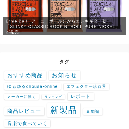
Ernie Ball（アーニーボール）からエレキギター弦
「SLINKY CLASSIC ROCK N’ ROLL PURE NICKEL」
が発売！
タグ
お知らせ
おすすめ商品
ゆるゆるchousa-online
エフェクター珍百景
レポート
メーカーに訊く
ランキング
新製品
商品レビュー
豆知識
音楽で食べていく