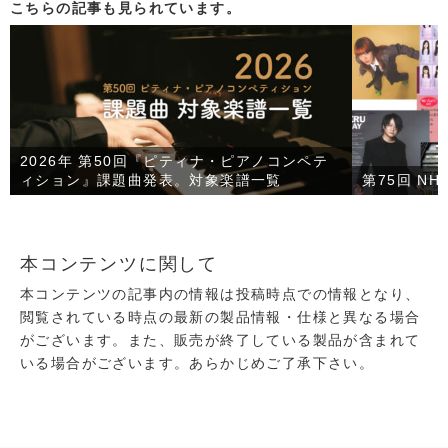
こちらの記事も見られています。
2026年 第50回『ピティナ・ピアノコンペテ
ィション』課題曲発表。対象楽譜一覧
第75回 N
本コンテンツに関して
本コンテンツの記事内の情報は投稿時点での情報となり、
閲覧されている時点の最新の製品情報・仕様と異なる場合
がございます。また、販売が終了している製品が含まれて
いる場合がございます。あらかじめご了承下さい。