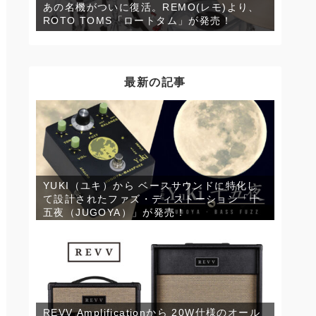
あの名機がついに復活。REMO(レモ)より、
ROTO TOMS「ロートタム」が発売！
最新の記事
YUKI（ユキ）から ベースサウンドに特化し
て設計されたファズ・ディストーション「十
五夜（JUGOYA）」が発売！
REVV Amplificationから 20W仕様のオール