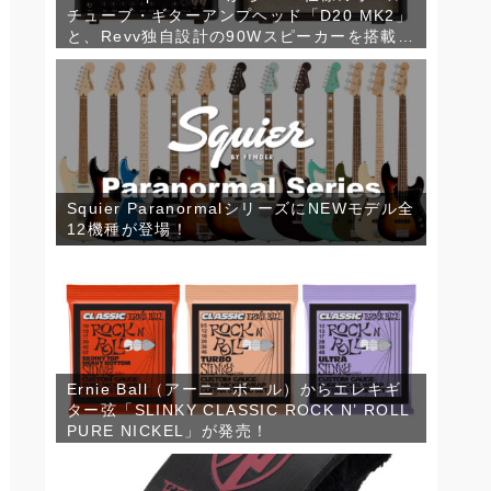
チューブ・ギターアンプヘッド「D20 MK2」
と、Revv独自設計の90Wスピーカーを搭載し
たコンパクトなギターキャビネット「1×12
RV90」が発売！
Squier ParanormalシリーズにNEWモデル全
12機種が登場！
Ernie Ball（アーニーボール）からエレキギ
ター弦「SLINKY CLASSIC ROCK N’ ROLL
PURE NICKEL」が発売！