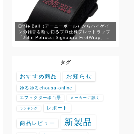
Ernie Ball（アーニーボール）からハイゲイ
ンの雑音を断ち切るプロ仕様フレットラップ
「John Petrucci Signature FretWrap」が
発売！
タグ
お知らせ
おすすめ商品
ゆるゆるchousa-online
エフェクター珍百景
メーカーに訊く
レポート
ランキング
新製品
商品レビュー