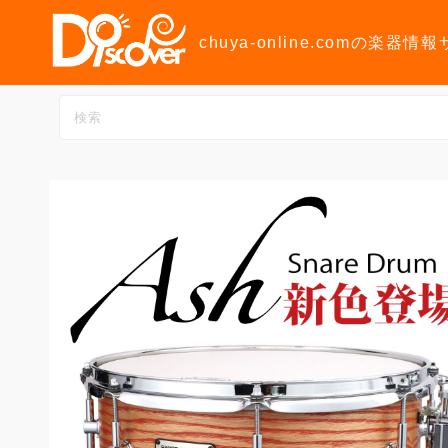
コ
ン
chuya-online.comの楽器情
テ
ン
ツ
へ
ス
キ
ッ
プ