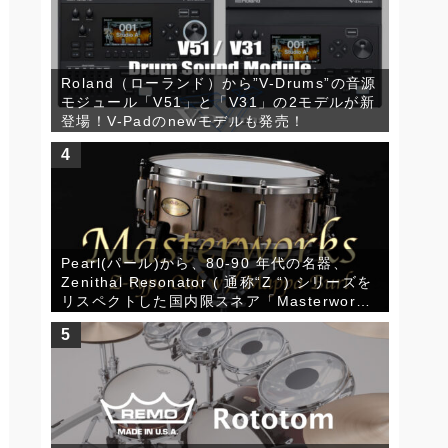
Roland（ローランド）から”V-Drums”の音源
モジュール「V51」と「V31」の2モデルが新
登場！V-Padのnewモデルも発売！
4
Pearl(パール)から、80-90 年代の名器、
Zenithal Resonator ( 通称“Z “) シリーズを
リスペクトした国内限スネア「Masterworks
Z-type Oak w/Mappa Burl」が発売！
5