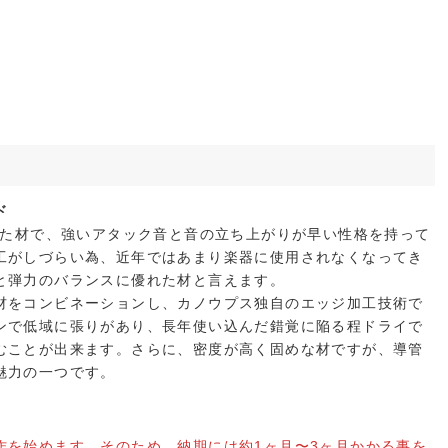
ド
れた材で、強いアタック音と音の立ち上がりが早い性格を持って
工がしづらい為、近年ではあまり楽器に使用されなくなってき
と弾力のバランスに優れた材と言えます。
材をコンビネーションし、カノウプス独自のエッジ加工技術で
ンで低域に張りがあり、長年使い込んだ錯覚に陥る程ドライで
むことが出来ます。さらに、密度が高く固めな材ですが、導管
魅力の一つです。
作を始めます。そのため、納期には約1ヶ月〜3ヶ月かかる事を