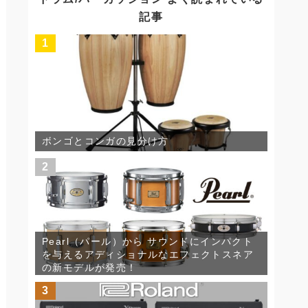
ブ
記事
1
ボンゴとコンガの見分け方
2
Pearl（パール）から サウンドにインパクト
を与えるアディショナルなエフェクトスネア
の新モデルが発売！
3