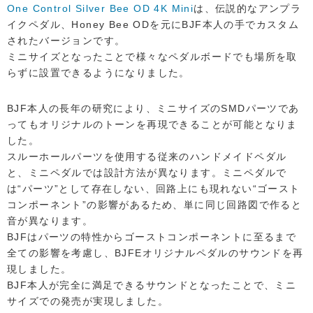
One Control Silver Bee OD 4K Mini
は、伝説的なアンプラ
イクペダル、Honey Bee ODを元にBJF本人の手でカスタム
されたバージョンです。
ミニサイズとなったことで様々なペダルボードでも場所を取
らずに設置できるようになりました。
BJF本人の長年の研究により、ミニサイズのSMDパーツであ
ってもオリジナルのトーンを再現できることが可能となりま
した。
スルーホールパーツを使用する従来のハンドメイドペダル
と、ミニペダルでは設計方法が異なります。ミニペダルで
は“パーツ”として存在しない、回路上にも現れない“ゴースト
コンポーネント”の影響があるため、単に同じ回路図で作ると
音が異なります。
BJFはパーツの特性からゴーストコンポーネントに至るまで
全ての影響を考慮し、BJFEオリジナルペダルのサウンドを再
現しました。
BJF本人が完全に満足できるサウンドとなったことで、ミニ
サイズでの発売が実現しました。