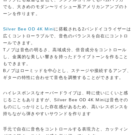
でも、大きめのモダン〜リイシュー系アメリカンアンプのト
ーンを作ります。
Silver Bee OD 4K Mini
に搭載される2バンドイコライザーは
広くコントローラブルで、音色のバランスを自在にコントロ
ールできます。
Tノブは音色の明るさ、高域成分、倍音成分をコントロール
し、金属的な美しい響きを持ったドライブトーンを作ること
もできます。
Bノブはローミッドを中心とし、ステージや接続するアンプ、
ギターの特性に合わせて音色を調整することができます。
ハイレスポンスなオーバードライブは、時に使いにくいと感
じることもありますが、Silver Bee OD 4K Miniは音色その
ものにしっかりとした存在感があるため、高いレスポンスを
持ちながら弾きやすいサウンドを作ります
手元で自在に音色をコントロールする表現力と、カッティン