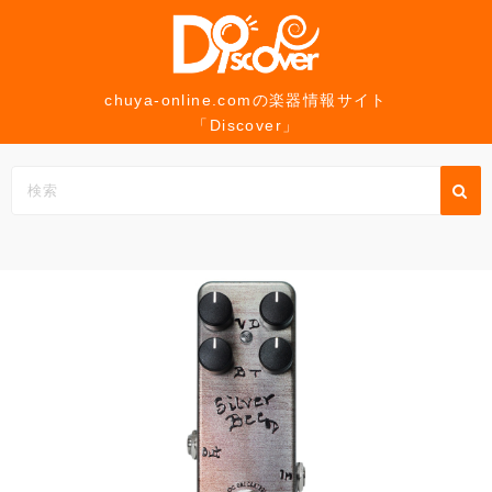
コ
ン
テ
ン
chuya-online.comの楽器情報サイト
「Discover」
ツ
へ
ス
キ
ッ
プ