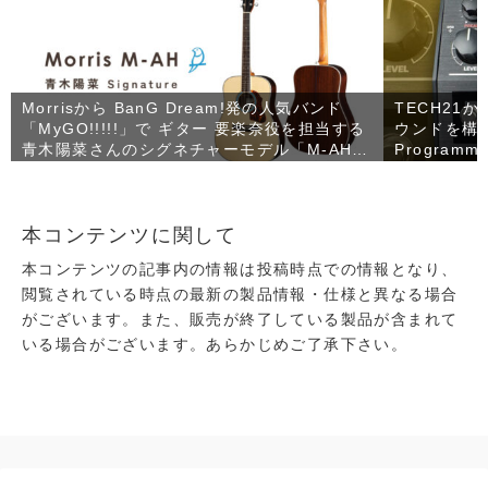
Morrisから BanG Dream!発の人気バンド
TECH21
「MyGO!!!!!」で ギター 要楽奈役を担当する
ウンドを構築
青木陽菜さんのシグネチャーモデル「M-AH」
Programma
が登場！
売！
本コンテンツに関して
本コンテンツの記事内の情報は投稿時点での情報となり、
閲覧されている時点の最新の製品情報・仕様と異なる場合
がございます。また、販売が終了している製品が含まれて
いる場合がございます。あらかじめご了承下さい。