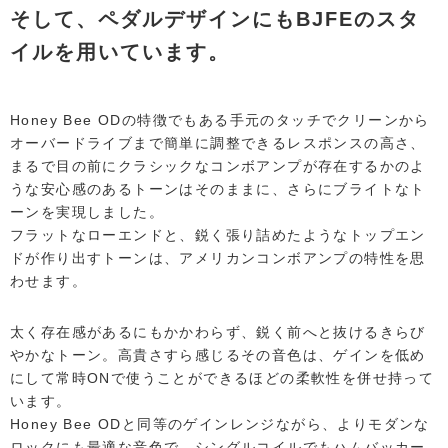
そして、ペダルデザインにもBJFEのスタ
イルを用いています。
Honey Bee ODの特徴でもある手元のタッチでクリーンから
オーバードライブまで簡単に調整できるレスポンスの高さ、
まるで目の前にクラシックなコンボアンプが存在するかのよ
うな安心感のあるトーンはそのままに、さらにブライトなト
ーンを実現しました。
フラットなローエンドと、鋭く張り詰めたようなトップエン
ドが作り出すトーンは、アメリカンコンボアンプの特性を思
わせます。
太く存在感があるにもかかわらず、鋭く前へと抜けるきらび
やかなトーン。高貴さすら感じるその音色は、ゲインを低め
にして常時ONで使うことができるほどの柔軟性を併せ持って
います。
Honey Bee ODと同等のゲインレンジながら、よりモダンな
ロックにも最適な音色で、シングルコイルでもハムバッカー