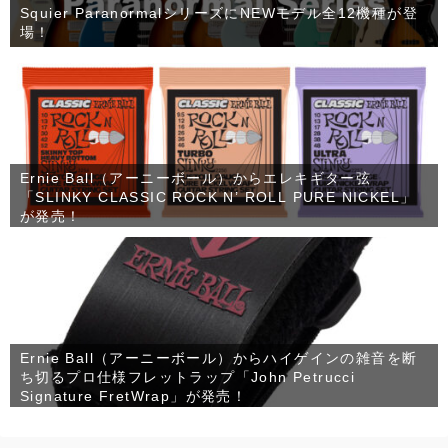
Squier ParanormalシリーズにNEWモデル全12機種が登
場！
Ernie Ball（アーニーボール）からエレキギター弦
「SLINKY CLASSIC ROCK N’ ROLL PURE NICKEL」
が発売！
Ernie Ball（アーニーボール）からハイゲインの雑音を断
ち切るプロ仕様フレットラップ「John Petrucci
Signature FretWrap」が発売！