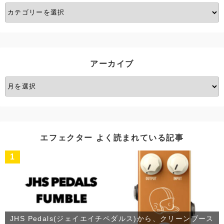
カ
テ
ゴ
リ
ー
アーカイブ
ア
ー
カ
イ
ブ
エフェクター よく読まれている記事
1
JHS Pedals(ジェイエイチペダルス)から、クリーンブース