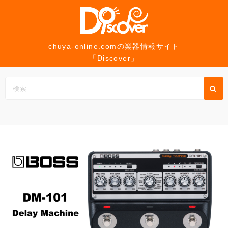
コ
ン
テ
ン
chuya-online.comの楽器情報サイト
「Discover」
ツ
へ
ス
キ
ッ
プ