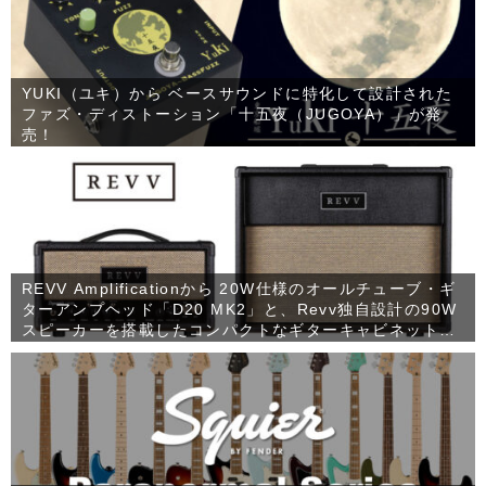
YUKI（ユキ）から ベースサウンドに特化して設計された
ファズ・ディストーション「十五夜（JUGOYA）」が発
売！
REVV Amplificationから 20W仕様のオールチューブ・ギ
ターアンプヘッド「D20 MK2」と、Revv独自設計の90W
スピーカーを搭載したコンパクトなギターキャビネット
「1×12 RV90」が発売！