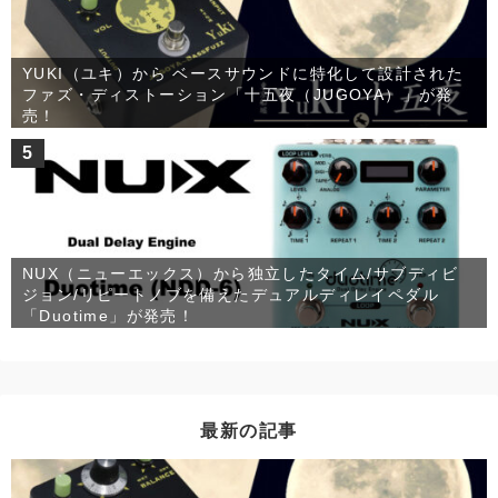
YUKI（ユキ）から ベースサウンドに特化して設計された
ファズ・ディストーション「十五夜（JUGOYA）」が発
売！
5
NUX（ニューエックス）から独立したタイム/サブディビ
ジョン/リピートノブを備えたデュアルディレイペダル
「Duotime」が発売！
最新の記事