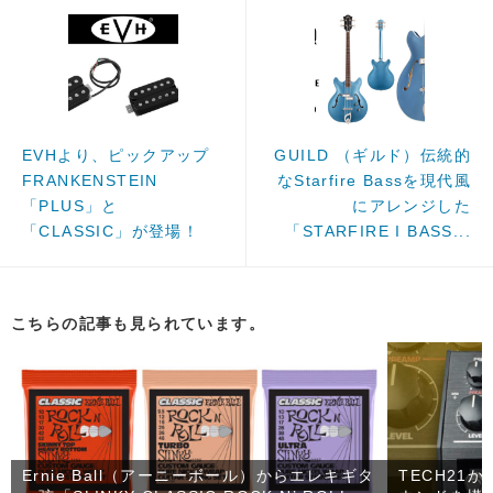
EVHより、ピックアップ
GUILD （ギルド）伝統的
FRANKENSTEIN
なStarfire Bassを現代風
「PLUS」と
にアレンジした
「CLASSIC」が登場！
「STARFIRE I BASS...
こちらの記事も見られています。
Ernie Ball（アーニーボール）からエレキギタ
TECH21