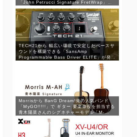
「John Petrucci Signature FretWrap」が
発売！
TECH21から 幅広い環境で安定したベースサ
ウンドを構築できる「SansAmp
Programmable Bass Driver ELITE」が発
売！
Morrisから BanG Dream!発の人気バンド
「MyGO!!!!!」で ギター 要楽奈役を担当する
青木陽菜さんのシグネチャーモデル「M-
AH」が登場！