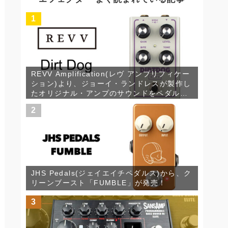
ブ
1
REVV Amplification(レヴ アンプリフィケー
ション)より、ジョーイ・ランドレスが製作し
たオリジナル・アンプのサウンドをペダルに
落とし込んだオーバードライヴ、Dirt Dogが
2
発売！
JHS Pedals(ジェイエイチペダルス)から、ク
リーンブースト「FUMBLE」が発売！
3