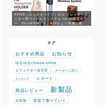
XVIVE（エックスバイブ）から インイヤーモ
ニター用ワイヤレスシステム“U4”の限定カラ
ー「XV-U4/OR」と、A24をより快適に使用
するための専用トランスミッターホルダー
「XV-H3」が発売！
タグ
お知らせ
おすすめ商品
ゆるゆるchousa-online
エフェクター珍百景
メーカーに訊く
レポート
ランキング
新製品
商品レビュー
音楽で食べていく
豆知識