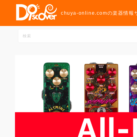
コ
ン
chuya-online.comの楽器情
テ
ン
ツ
へ
ス
キ
ッ
プ