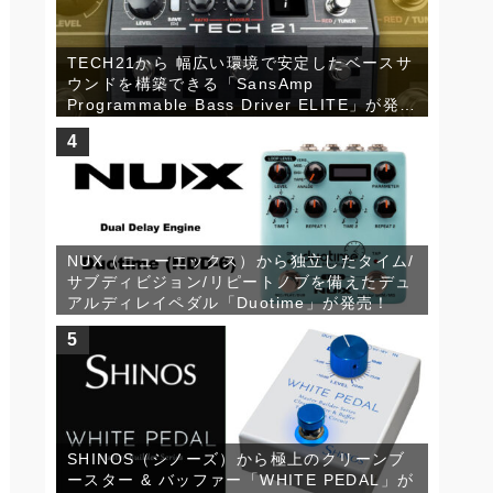
TECH21から 幅広い環境で安定したベースサ
ウンドを構築できる「SansAmp
Programmable Bass Driver ELITE」が発
売！
4
NUX（ニューエックス）から独立したタイム/
サブディビジョン/リピートノブを備えたデュ
アルディレイペダル「Duotime」が発売！
5
SHINOS（シノーズ）から極上のクリーンブ
ースター & バッファー「WHITE PEDAL」が