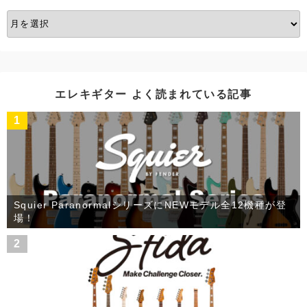
ア
ー
カ
イ
ブ
エレキギター よく読まれている記事
1
Squier ParanormalシリーズにNEWモデル全12機種が登
場！
2