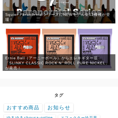
Squier ParanormalシリーズにNEWモデル全12機種が登
場！
Ernie Ball（アーニーボール）からエレキギター弦
「SLINKY CLASSIC ROCK N’ ROLL PURE NICKEL」
が発売！
タグ
お知らせ
おすすめ商品
ゆるゆるchousa-online
エフェクター珍百景