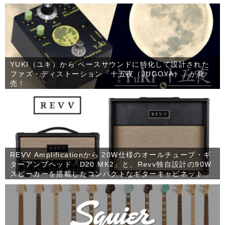
YUKI（ユキ）から ベースサウンドに特化して設計された
ファズ・ディストーション「十五夜（JUGOYA）」が発
売！
REVV Amplificationから 20W仕様のオールチューブ・ギ
ターアンプヘッド「D20 MK2」と、Revv独自設計の90W
スピーカーを搭載したコンパクトなギターキャビネット
「1×12 RV90」が発売！