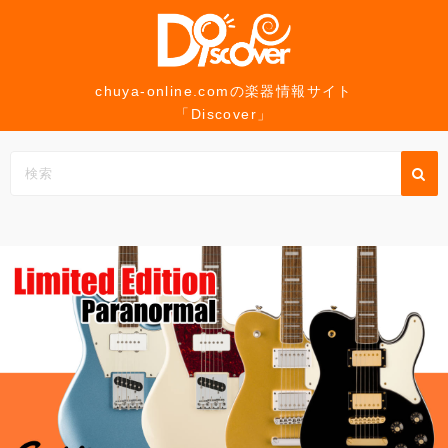
コ
ン
テ
ン
chuya-online.comの楽器情報サイト
「Discover」
ツ
へ
ス
キ
ッ
プ