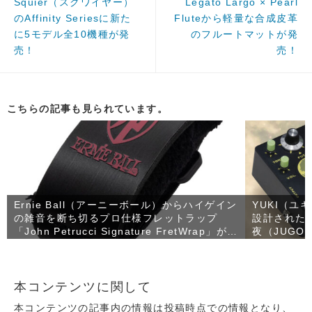
Squier（スクワイヤー）
Legato Largo × Pearl
のAffinity Seriesに新た
Fluteから軽量な合成皮革
に5モデル全10機種が発
のフルートマットが発
売！
売！
こちらの記事も見られています。
Ernie Ball（アーニーボール）からハイゲイン
YUKI（ユ
の雑音を断ち切るプロ仕様フレットラップ
設計された
「John Petrucci Signature FretWrap」が発
夜（JUGO
売！
本コンテンツに関して
本コンテンツの記事内の情報は投稿時点での情報となり、