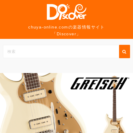
コ
ン
テ
ン
chuya-online.comの楽器情報サイト
「Discover」
ツ
へ
ス
キ
ッ
プ