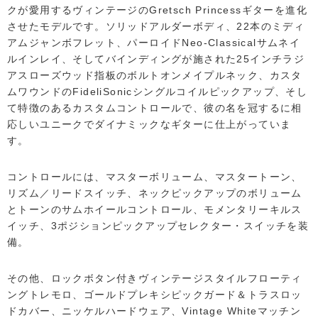
クが愛用するヴィンテージのGretsch Princessギターを進化
させたモデルです。ソリッドアルダーボディ、22本のミディ
アムジャンボフレット、パーロイドNeo-Classicalサムネイ
ルインレイ、そしてバインディングが施された25インチラジ
アスローズウッド指板のボルトオンメイプルネック、カスタ
ムワウンドのFideliSonicシングルコイルピックアップ、そし
て特徴のあるカスタムコントロールで、彼の名を冠するに相
応しいユニークでダイナミックなギターに仕上がっていま
す。
コントロールには、マスターボリューム、マスタートーン、
リズム／リードスイッチ、ネックピックアップのボリューム
とトーンのサムホイールコントロール、モメンタリーキルス
イッチ、3ポジションピックアップセレクター・スイッチを装
備。
その他、ロックボタン付きヴィンテージスタイルフローティ
ングトレモロ、ゴールドプレキシピックガード＆トラスロッ
ドカバー、ニッケルハードウェア、Vintage Whiteマッチン