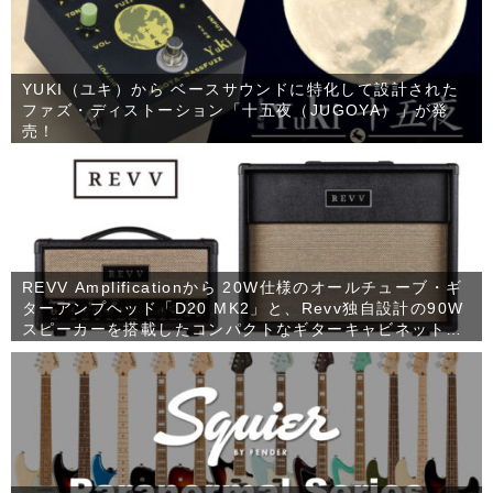
YUKI（ユキ）から ベースサウンドに特化して設計された
ファズ・ディストーション「十五夜（JUGOYA）」が発
売！
REVV Amplificationから 20W仕様のオールチューブ・ギ
ターアンプヘッド「D20 MK2」と、Revv独自設計の90W
スピーカーを搭載したコンパクトなギターキャビネット
「1×12 RV90」が発売！