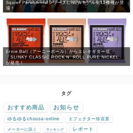
Squier ParanormalシリーズにNEWモデル全12機種が登
場！
Ernie Ball（アーニーボール）からエレキギター弦
「SLINKY CLASSIC ROCK N’ ROLL PURE NICKEL」
が発売！
タグ
お知らせ
おすすめ商品
ゆるゆるchousa-online
エフェクター珍百景
レポート
メーカーに訊く
ランキング