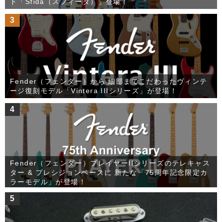
ド「Sfida（スフィーダ）」登場！
3
Fender（フェンダー）から 細部までこだわったヴィンテ
ージ復刻モデル「Vintera IIIシリーズ」が登場！
4
Fender（フェンダー）プレイヤーIIシリーズのテレキャス
ター & プレシジョンベースに 新たな「75周年記念限定カ
ラーモデル」が登場！
5