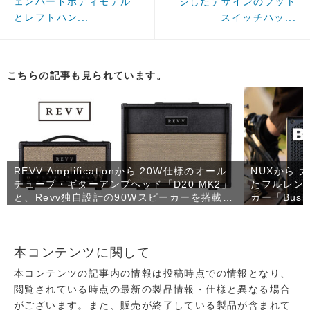
ェンバードボディモデル
ジしたデザインのフット
とレフトハン...
スイッチハッ...
こちらの記事も見られています。
REVV Amplificationから 20W仕様のオール
NUXから
チューブ・ギターアンプヘッド「D20 MK2」
たフルレン
と、Revv独自設計の90Wスピーカーを搭載し
カー「Busk
たコンパクトなギターキャビネット「1×12
RV90」が発売！
本コンテンツに関して
本コンテンツの記事内の情報は投稿時点での情報となり、
閲覧されている時点の最新の製品情報・仕様と異なる場合
がございます。また、販売が終了している製品が含まれて