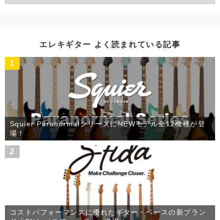
ー
カ
イ
ブ
エレキギター よく読まれている記事
1
Squier ParanormalシリーズにNEWモデル全12機種が登
場！
2
コストパフォーマンスに優れたギター・ベースの新ブラン