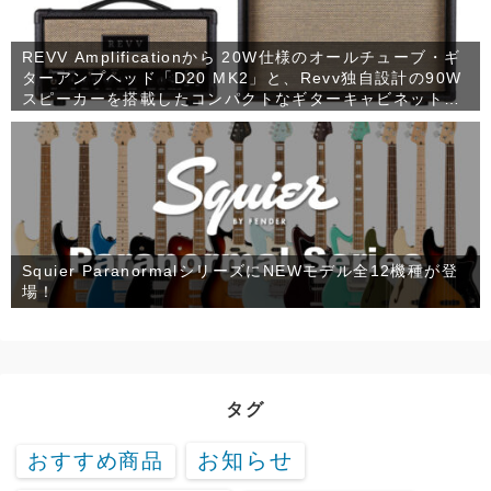
REVV Amplificationから 20W仕様のオールチューブ・ギ
ターアンプヘッド「D20 MK2」と、Revv独自設計の90W
スピーカーを搭載したコンパクトなギターキャビネット
「1×12 RV90」が発売！
Squier ParanormalシリーズにNEWモデル全12機種が登
場！
タグ
お知らせ
おすすめ商品