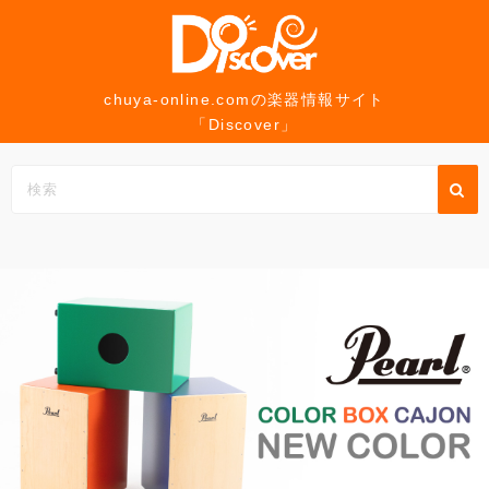
コ
ン
テ
ン
chuya-online.comの楽器情報サイト
「Discover」
ツ
へ
ス
キ
ッ
プ