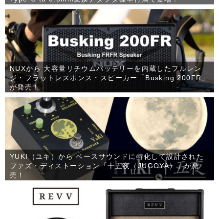
NUXから 大容量リチウムバッテリーを内蔵したフルレン
ジ・フラットレスポンス・スピーカー「Busking 200FR」
が発売！
YUKI（ユキ）から ベースサウンドに特化して設計された
ファズ・ディストーション「十五夜（JUGOYA）」が発
売！