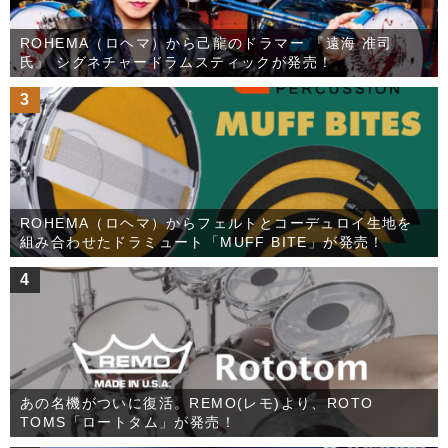
ROHEMA（ロヘマ）から己龍のドラマー 『遠海 准司
氏』 シグネチャードラムスティックが発売！
3
ROHEMA（ロヘマ）からフェルトとコーデュロイ生地を
組み合わせたドラミュート「MUFF BITE」が発売！
4
あの名機がついに復活。REMO(レモ)より、ROTO
TOMS「ロートタム」が発売！