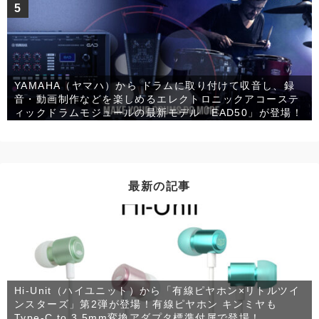
5
YAMAHA（ヤマハ）から ドラムに取り付けて収音し、録
音・動画制作などを楽しめるエレクトロニックアコーステ
ィックドラムモジュールの最新モデル「EAD50」が登場！
最新の記事
Hi-Unit（ハイユニット）から「有線ピヤホン×リトルツイ
ンスターズ」第2弾が登場！有線ピヤホン キンミヤも
Type-C to 3.5mm変換アダプタ標準付属で登場！