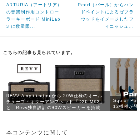
ARTURIA（アートリア）
Pearl（パール）からハン
の音楽制作用コントロー
ドペイントによるゼブラ
ラーキーボード MiniLab
ウッドをイメージしたフ
3 に数量限...
ィニッシュ...
こちらの記事も見られています。
REVV Amplificationから 20W仕様のオール
Squier 
チューブ・ギターアンプヘッド「D20 MK2」
12機種が登
と、Revv独自設計の90Wスピーカーを搭載し
たコンパクトなギターキャビネット「1×12
RV90」が発売！
本コンテンツに関して