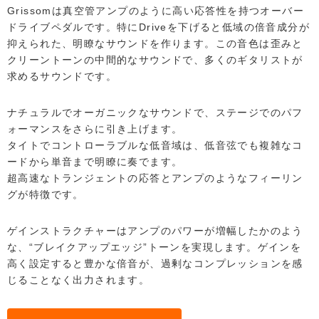
Grissomは真空管アンプのように高い応答性を持つオーバー
ドライブペダルです。特にDriveを下げると低域の倍音成分が
抑えられた、明瞭なサウンドを作ります。この音色は歪みと
クリーントーンの中間的なサウンドで、多くのギタリストが
求めるサウンドです。
ナチュラルでオーガニックなサウンドで、ステージでのパフ
ォーマンスをさらに引き上げます。
タイトでコントローラブルな低音域は、低音弦でも複雑なコ
ードから単音まで明瞭に奏でます。
超高速なトランジェントの応答とアンプのようなフィーリン
グが特徴です。
ゲインストラクチャーはアンプのパワーが増幅したかのよう
な、“ブレイクアップエッジ”トーンを実現します。ゲインを
高く設定すると豊かな倍音が、過剰なコンプレッションを感
じることなく出力されます。