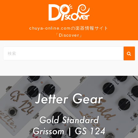
コ
ン
テ
ン
chuya-online.comの楽器情報サイト
「Discover」
ツ
へ
ス
キ
ッ
プ