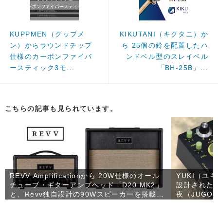
KUPPMEN（クップメ
KIKUTANI（キクタニ）か
ン）からラウンドチップ
ら 25個の鈴を配置したハ
仕様のカーボンファイバ
ンドベル型のスレイベル
ースティック3モ...
「BH-25B」...
こちらの記事も見られています。
REVV Amplificationから 20W仕様のオール
YUKI（ユ
チューブ・ギターアンプヘッド「D20 MK2」
設計された
と、Revv独自設計の90Wスピーカーを搭載し
夜（JUGO
たコンパクトなギターキャビネット「1×12
RV90」が発売！