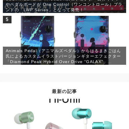
やペダルボードが One Control（ワンコントロール）ブラ
ンドの「LWP Series」となって発売！
5
Animals Pedal（アニマルズペダル）からはるまきごはん
氏によるカスタムイラストバージョンギターエフェクター
「Diamond Peak Hybrid Over Drive “GALAX”」
「RELAXING WALRUS DELAY “PINKIE”」が発売！
最新の記事