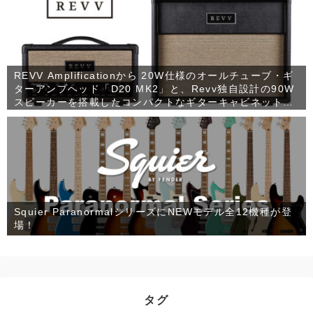
REVV Amplificationから 20W仕様のオールチューブ・ギ
ターアンプヘッド「D20 MK2」と、Revv独自設計の90W
スピーカーを搭載したコンパクトなギターキャビネット
「1×12 RV90」が発売！
Squier ParanormalシリーズにNEWモデル全12機種が登
場！
タグ