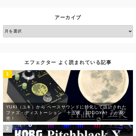
リ
ー
アーカイブ
ア
ー
カ
イ
ブ
エフェクター よく読まれている記事
1
YUKI（ユキ）から ベースサウンドに特化して設計された
ファズ・ディストーション「十五夜（JUGOYA）」が発
売！
2