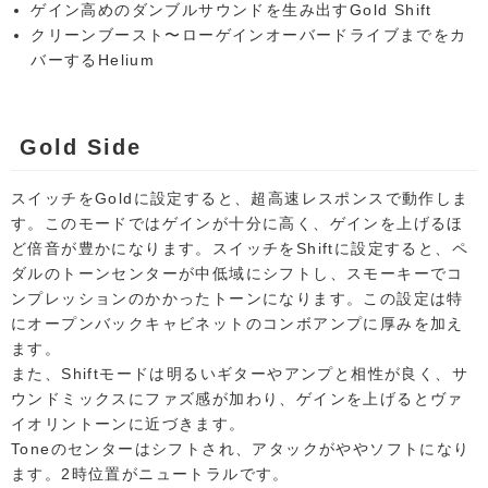
ゲイン高めのダンブルサウンドを生み出すGold Shift
クリーンブースト〜ローゲインオーバードライブまでをカ
バーするHelium
Gold Side
スイッチをGoldに設定すると、超高速レスポンスで動作しま
す。このモードではゲインが十分に高く、ゲインを上げるほ
ど倍音が豊かになります。スイッチをShiftに設定すると、ペ
ダルのトーンセンターが中低域にシフトし、スモーキーでコ
ンプレッションのかかったトーンになります。この設定は特
にオープンバックキャビネットのコンボアンプに厚みを加え
ます。
また、Shiftモードは明るいギターやアンプと相性が良く、サ
ウンドミックスにファズ感が加わり、ゲインを上げるとヴァ
イオリントーンに近づきます。
Toneのセンターはシフトされ、アタックがややソフトになり
ます。2時位置がニュートラルです。