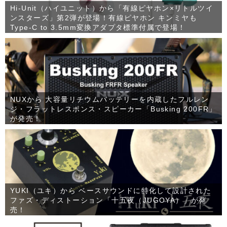
Hi-Unit（ハイユニット）から「有線ピヤホン×リトルツイ
ンスターズ」第2弾が登場！有線ピヤホン キンミヤも
Type-C to 3.5mm変換アダプタ標準付属で登場！
NUXから 大容量リチウムバッテリーを内蔵したフルレン
ジ・フラットレスポンス・スピーカー「Busking 200FR」
が発売！
YUKI（ユキ）から ベースサウンドに特化して設計された
ファズ・ディストーション「十五夜（JUGOYA）」が発
売！