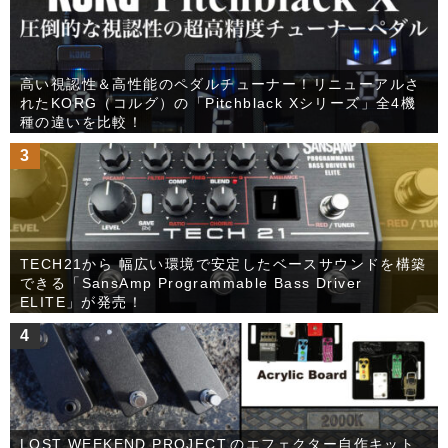
高い視認性＆高性能のペダルチューナー！リニューアルさ
れたKORG（コルグ）の「Pitchblack Xシリーズ」全4機
種の違いを比較！
3
TECH21から 幅広い環境で安定したベースサウンドを構築
できる「SansAmp Programmable Bass Driver
ELITE」が発売！
4
LOST WEEKEND PROJECT.のエフェクター自作キット