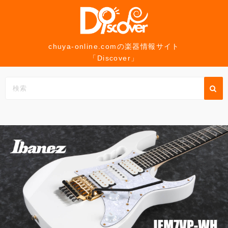
コ
ン
テ
ン
chuya-online.comの楽器情報サイト
「Discover」
ツ
へ
ス
キ
ッ
プ