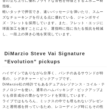
音の立ち上りに優れブライトな音色を特徴とするエボニー材
指板。
軽いタッチで押弦でき、速いパッセージを弾いたり、スムー
ズなチョーキングを行える点に優れている、ジャンボサイ
ズ・フレットを採用しています。また、フレット・エッジに
球面加工を施すことにより、運指時に指に当たる抵抗を軽減
し、一段上の弾き心地を実現しています。
DiMarzio Steve Vai Signature
“Evolution” pickups
ハイゲインでありながら分厚く、パンチのあるサウンドが特
長の、シグネチャー・ピックアップです。
DiMarzio社の特許でもあるデュアルレゾナンス・コイル・テ
クノロジーを使い、通常のハムバッキング・ピックアップよ
りも倍音成分の豊かなサウンドを実現しています。
ライブではもちろん、ミックスの中でも埋もれないプレゼン
スと透明感を持っているため、レコーディング時にもその性