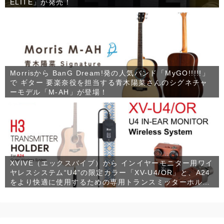
ELITE」が発売！
Morrisから BanG Dream!発の人気バンド「MyGO!!!!!」
で ギター 要楽奈役を担当する青木陽菜さんのシグネチャ
ーモデル「M-AH」が登場！
XVIVE（エックスバイブ）から インイヤーモニター用ワイ
ヤレスシステム“U4”の限定カラー「XV-U4/OR」と、A24
をより快適に使用するための専用トランスミッターホルダ
ー「XV-H3」が発売！