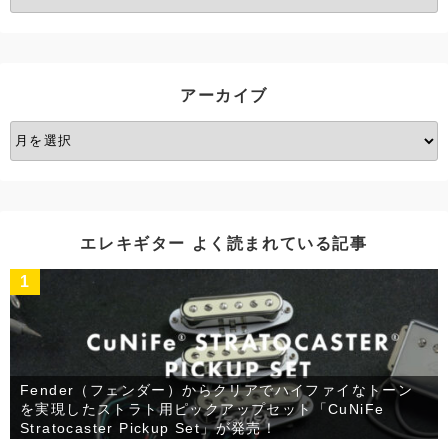
テ
ゴ
リ
ー
アーカイブ
ア
ー
カ
イ
ブ
エレキギター よく読まれている記事
1
Fender（フェンダー）からクリアでハイファイなトーン
を実現したストラト用ピックアップセット「CuNiFe
Stratocaster Pickup Set」が発売！