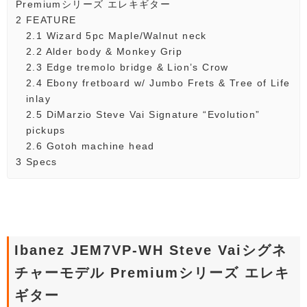
Premiumシリーズ エレキギター
2
FEATURE
2.1
Wizard 5pc Maple/Walnut neck
2.2
Alder body & Monkey Grip
2.3
Edge tremolo bridge & Lion’s Crow
2.4
Ebony fretboard w/ Jumbo Frets & Tree of Life
inlay
2.5
DiMarzio Steve Vai Signature “Evolution”
pickups
2.6
Gotoh machine head
3
Specs
Ibanez JEM7VP-WH Steve Vaiシグネ
チャーモデル Premiumシリーズ エレキ
ギター