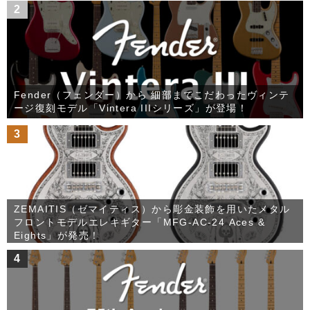
2
Fender（フェンダー）から 細部までこだわったヴィンテ
ージ復刻モデル「Vintera IIIシリーズ」が登場！
3
ZEMAITIS（ゼマイティス）から彫金装飾を用いたメタル
フロントモデルエレキギター「MFG-AC-24 Aces &
Eights」が発売！
4