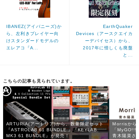
IBANEZ(アイバニーズ)か
EarthQuaker
ら、左利きプレイヤー向
Devices（アースクエイカ
けスタンダードモデルの
ーデバイセス）から、
エレアコ『A...
2017年に惜しくも廃盤
と...
こちらの記事も見られています。
ARTURIA(アートリア)から、数量限定セット
Morrisか
『ASTROLAB 61 BUNDLE 』『KEYLAB
「MyGO!!
MK3 61 BUNDLE』が発売！
青木陽菜さ