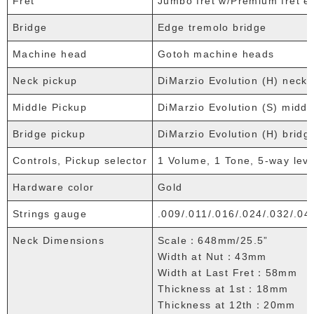
Fret
Jumbo fret w/Premium fret e
Bridge
Edge tremolo bridge
Machine head
Gotoh machine heads
Neck pickup
DiMarzio Evolution (H) neck 
Middle Pickup
DiMarzio Evolution (S) middl
Bridge pickup
DiMarzio Evolution (H) bridg
Controls, Pickup selector
1 Volume, 1 Tone, 5-way leve
Hardware color
Gold
Strings gauge
.009/.011/.016/.024/.032/.0
Neck Dimensions
Scale：648mm/25.5”
Width at Nut：43mm
Width at Last Fret：58mm
Thickness at 1st：18mm
Thickness at 12th：20mm