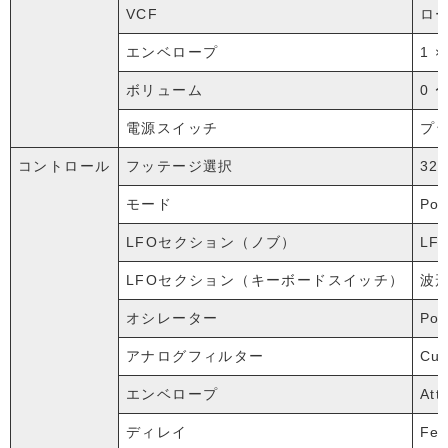
VCF
ロー
エンベロープ
1 ×
ボリューム
0 〜
電源スイッチ
プッ
コントロール
フッテージ選択
32
モード
Po
LFOセクション（ノブ）
LF
LFOセクション（キーボードスイッチ）
波形
オシレーター
Po
アナログフィルター
Cu
エンベロープ
At
ディレイ
Fe