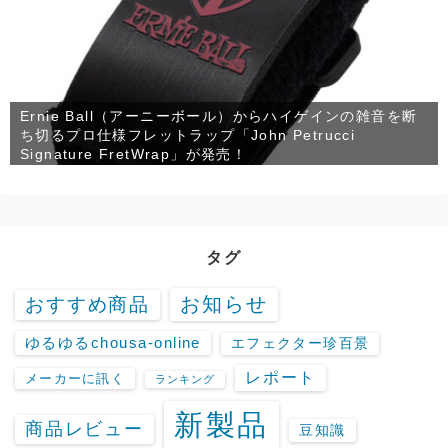
Ernie Ball（アーニーボール）からハイゲインの雑音を断
ち切るプロ仕様フレットラップ「John Petrucci
Signature FretWrap」が発売！
タグ
お知らせ
おすすめ商品
ゆるゆるchousa-online
エフェクター珍百景
レポート
メーカーに訊く
ランキング
新製品
商品レビュー
豆知識