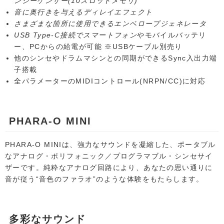
ンシーケンサー(10スロットメモリ)
音に奥行きを与えるディレイエフェクト
さまざまな箇所に使用できるエンベロープジェネレータ
USB Type-C接続でスマートフォン
やモバイルバッテリ
ー、PCからの給電が可能 ※USBケーブル別売り
他のシンセやドラムマシンとの同期ができるSync入出力端
子搭載
全パラメーターのMIDIコントロール(NRPN/CC)に対応
PHARA-O MINI
PHARA-O MINIは、強力なサウンドを凝縮した、ポータブル
なアナログ・ポリフォニック／プログラマブル・シンセサイ
ザーです。純粋なアナログ回路により、あなたの思い通りに
音が従う“音色のファラオ”のような体験をもたらします。
多彩なサウンド