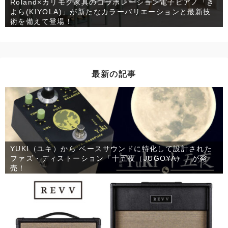
Roland×カリモク家具のコラボレーション電子ピアノ「き
よら(KIYOLA)」が新たなカラーバリエーションと最新技
術を備えて登場！
最新の記事
YUKI（ユキ）から ベースサウンドに特化して設計された
ファズ・ディストーション「十五夜（JUGOYA）」が発
売！