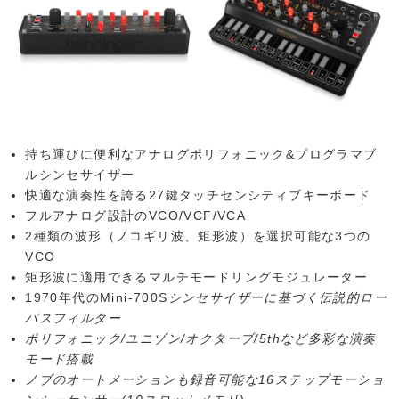
持ち運びに便利なアナログポリフォニック&プログラマブ
ルシンセサイザー
快適な演奏性を誇る27鍵タッチセンシティブキーボード
フルアナログ設計のVCO/VCF/VCA
2種類の波形（ノコギリ波、矩形波）を選択可能な3つの
VCO
矩形波に適用できるマルチモードリングモジュレーター
1970年代のMini-700S
シンセサイザーに基づく伝説的ロー
パスフィルター
ポリフォニック/ユニゾン/オクターブ/5thなど多彩な演奏
モード搭載
ノブのオートメーションも録音可能な16ステップモーショ