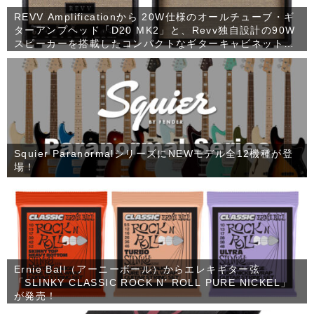
REVV Amplificationから 20W仕様のオールチューブ・ギ
ターアンプヘッド「D20 MK2」と、Revv独自設計の90W
スピーカーを搭載したコンパクトなギターキャビネット
「1×12 RV90」が発売！
Squier ParanormalシリーズにNEWモデル全12機種が登
場！
Ernie Ball（アーニーボール）からエレキギター弦
「SLINKY CLASSIC ROCK N’ ROLL PURE NICKEL」
が発売！