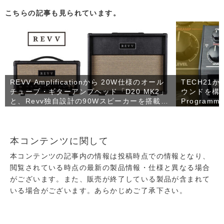
こちらの記事も見られています。
REVV Amplificationから 20W仕様のオール
TECH21
チューブ・ギターアンプヘッド「D20 MK2」
ウンドを構築
と、Revv独自設計の90Wスピーカーを搭載し
Programma
たコンパクトなギターキャビネット「1×12
売！
RV90」が発売！
本コンテンツに関して
本コンテンツの記事内の情報は投稿時点での情報となり、
閲覧されている時点の最新の製品情報・仕様と異なる場合
がございます。また、販売が終了している製品が含まれて
いる場合がございます。あらかじめご了承下さい。