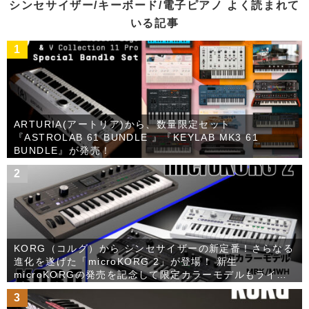
ブ
シンセサイザー/キーボード/電子ピアノ よく読まれて
いる記事
1
ARTURIA(アートリア)から、数量限定セット
『ASTROLAB 61 BUNDLE 』『KEYLAB MK3 61
BUNDLE』が発売！
2
KORG（コルグ）から シンセサイザーの新定番！さらなる
進化を遂げた「microKORG 2」が登場！ 新生
microKORGの発売を記念して限定カラーモデルもライン
ナップ！
3