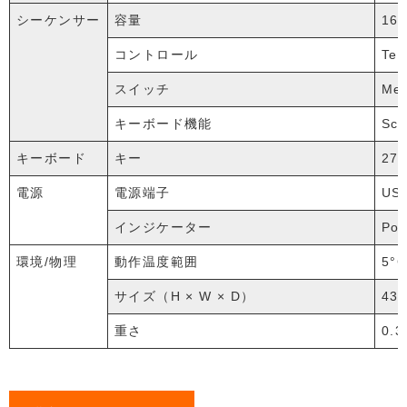
シーケンサー
容量
16
コントロール
Te
スイッチ
Mem
キーボード機能
Sca
キーボード
キー
2
電源
電源端子
US
インジケーター
Pow
環境/物理
動作温度範囲
5°
サイズ（H × W × D）
43 
重さ
0.3