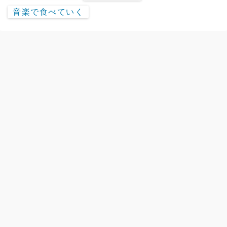
音楽で食べていく
chuya-online.comの楽器情報サイト「Discover」
©2020
Discover