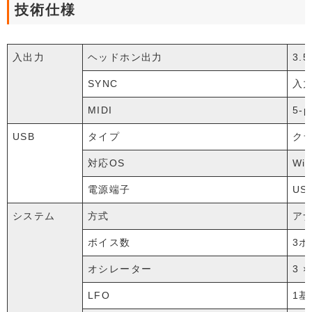
技術仕様
入出力
ヘッドホン出力
3.
SYNC
入力
MIDI
5-
USB
タイプ
クラ
対応OS
Wi
電源端子
US
システム
方式
ア
ボイス数
3ボ
オシレーター
3 ×
LFO
1基