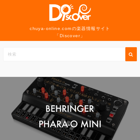
コ
ン
テ
ン
chuya-online.comの楽器情報サイト
「Discover」
ツ
へ
ス
キ
ッ
プ