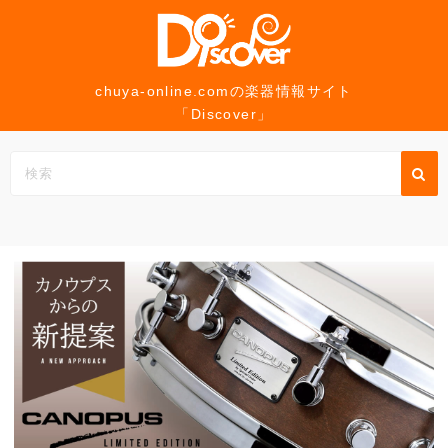
コ
ン
テ
ン
chuya-online.comの楽器情報サイト
「Discover」
ツ
へ
ス
キ
ッ
プ