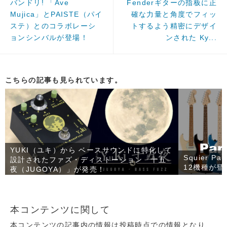
バンドリ! 「Ave
Fenderギターの指板に正
Mujica」とPAISTE（パイ
確な力量と角度でフィッ
ステ）とのコラボレーシ
トするよう精密にデザイ
ョンシンバルが登場！
ンされた Ky...
こちらの記事も見られています。
YUKI（ユキ）から ベースサウンドに特化して
Squier 
設計されたファズ・ディストーション「十五
12機種が登
夜（JUGOYA）」が発売！
本コンテンツに関して
本コンテンツの記事内の情報は投稿時点での情報となり、