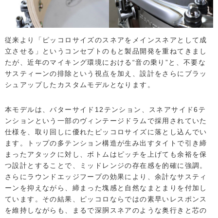
従来より「ピッコロサイズのスネアをメインスネアとして成
立させる」というコンセプトのもと製品開発を重ねてきまし
たが、近年のマイキング環境における“音の乗り”と、不要な
サスティーンの排除という視点を加え、設計をさらにブラッ
シュアップしたカスタムモデルとなります。
本モデルは、バターサイド12テンション、スネアサイド6テ
ンションという一部のヴィンテージドラムで採用されていた
仕様を、取り回しに優れたピッコロサイズに落とし込んでい
ます。トップの多テンション構造が生み出すタイトで引き締
まったアタックに対し、ボトムはピッチを上げても余裕を保
つ設計とすることで、ミッドレンジの存在感を的確に強調。
さらにラウンドエッジフープの効果により、余計なサスティ
ーンを抑えながら、締まった塊感と自然なまとまりを付加し
ています。その結果、ピッコロならではの素早いレスポンス
を維持しながらも、まるで深胴スネアのような奥行きと芯の