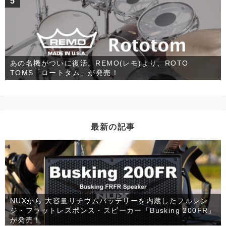
5
あの名機がついに復活。REMO(レモ)より、ROTO
TOMS「ロートタム」が発売！
最新の記事
NUXから 大容量リチウムバッテリーを内蔵したフルレン
ジ・フラットレスポンス・スピーカー「Busking 200FR」
が発売！