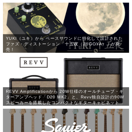
YUKI（ユキ）から ベースサウンドに特化して設計された
ファズ・ディストーション「十五夜（JUGOYA）」が発
売！
REVV Amplificationから 20W仕様のオールチューブ・ギ
ターアンプヘッド「D20 MK2」と、Revv独自設計の90W
スピーカーを搭載したコンパクトなギターキャビネット
「1×12 RV90」が発売！