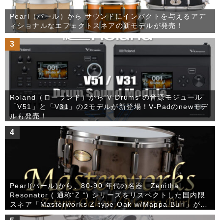
Pearl（パール）から サウンドにインパクトを与えるアデ
ィショナルなエフェクトスネアの新モデルが発売！
3
Roland（ローランド）から”V-Drums”の音源モジュール
「V51」と「V31」の2モデルが新登場！V-Padのnewモデ
ルも発売！
4
Pearl(パール)から、80-90 年代の名器、Zenithal
Resonator ( 通称“Z “) シリーズをリスペクトした国内限
スネア「Masterworks Z-type Oak w/Mappa Burl」が発
売！