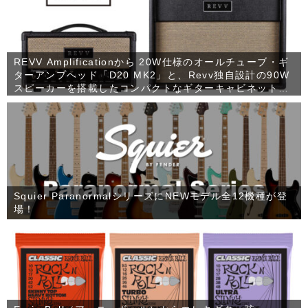
REVV Amplificationから 20W仕様のオールチューブ・ギ
ターアンプヘッド「D20 MK2」と、Revv独自設計の90W
スピーカーを搭載したコンパクトなギターキャビネット
「1×12 RV90」が発売！
Squier ParanormalシリーズにNEWモデル全12機種が登
場！