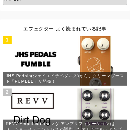
ー
カ
イ
ブ
エフェクター よく読まれている記事
1
JHS Pedals(ジェイエイチペダルス)から、クリーンブース
ト「FUMBLE」が発売！
2
REVV Amplification(レヴ アンプリフィケーション)よ
り、ジョーイ・ランドレスが製作したオリジナル・アンプ