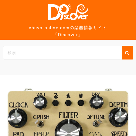
コ
ン
テ
ン
chuya-online.comの楽器情報サイト
「Discover」
ツ
へ
ス
キ
ッ
プ