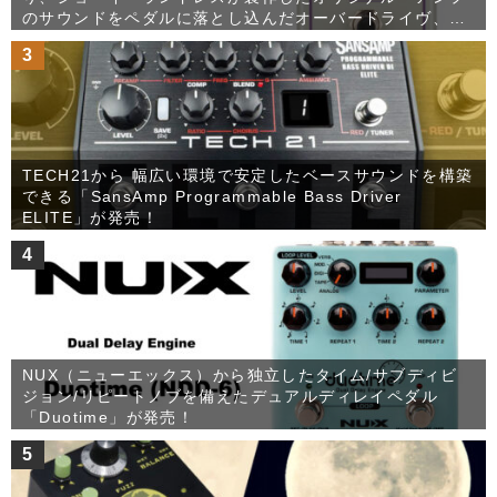
のサウンドをペダルに落とし込んだオーバードライヴ、
Dirt Dogが発売！
3
TECH21から 幅広い環境で安定したベースサウンドを構築
できる「SansAmp Programmable Bass Driver
ELITE」が発売！
4
NUX（ニューエックス）から独立したタイム/サブディビ
ジョン/リピートノブを備えたデュアルディレイペダル
「Duotime」が発売！
5