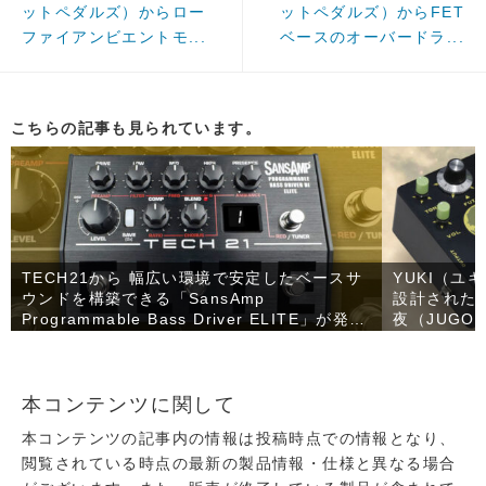
ットペダルズ）からロー
ットペダルズ）からFET
ファイアンビエントモ...
ベースのオーバードラ...
こちらの記事も見られています。
TECH21から 幅広い環境で安定したベースサ
YUKI（ユ
ウンドを構築できる「SansAmp
設計された
Programmable Bass Driver ELITE」が発
夜（JUGO
売！
本コンテンツに関して
本コンテンツの記事内の情報は投稿時点での情報となり、
閲覧されている時点の最新の製品情報・仕様と異なる場合