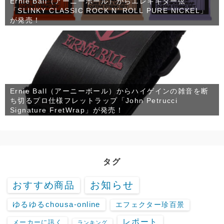
Ernie Ball（アーニーボール）からエレキギター弦
「SLINKY CLASSIC ROCK N’ ROLL PURE NICKEL」
が発売！
Ernie Ball（アーニーボール）からハイゲインの雑音を断
ち切るプロ仕様フレットラップ「John Petrucci
Signature FretWrap」が発売！
タグ
お知らせ
おすすめ商品
ゆるゆるchousa-online
エフェクター珍百景
レポート
メーカーに訊く
ランキング