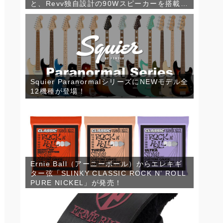
と、Revv独自設計の90Wスピーカーを搭載し
たコンパクトなギターキャビネット「1×12
RV90」が発売！
Squier ParanormalシリーズにNEWモデル全
12機種が登場！
Ernie Ball（アーニーボール）からエレキギ
ター弦「SLINKY CLASSIC ROCK N’ ROLL
PURE NICKEL」が発売！