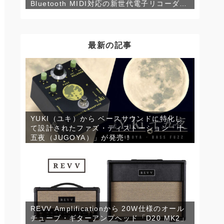
Bluetooth MIDI対応の新世代電子リコーダー
「LUNATICA (ルナティカ)」が発売！
最新の記事
YUKI（ユキ）から ベースサウンドに特化し
て設計されたファズ・ディストーション「十
五夜（JUGOYA）」が発売！
REVV Amplificationから 20W仕様のオール
チューブ・ギターアンプヘッド「D20 MK2」