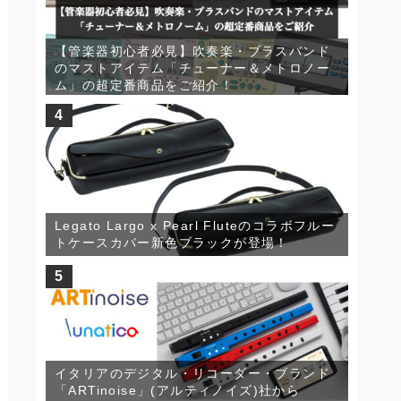
【管楽器初心者必見】吹奏楽・ブラスバンド
のマストアイテム「チューナー＆メトロノー
ム」の超定番商品をご紹介！
4
Legato Largo x Pearl Fluteのコラボフルー
トケースカバー新色ブラックが登場！
5
イタリアのデジタル・リコーダー・ブランド
「ARTinoise」(アルティノイズ)社から