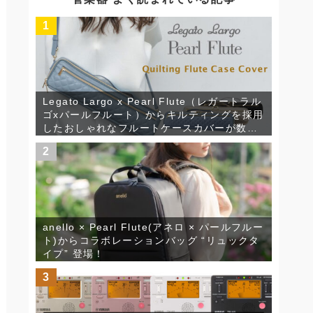
ブ
1
Legato Largo x Pearl Flute（レガートラル
ゴxパールフルート）からキルティングを採用
したおしゃれなフルートケースカバーが数量
限定で発売！
2
anello × Pearl Flute(アネロ × パールフルー
ト)からコラボレーションバッグ “リュックタ
イプ” 登場！
3