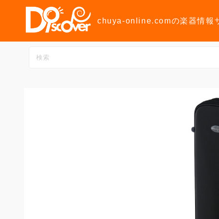
コ
ン
chuya-online.comの楽器情
テ
ン
ツ
へ
ス
キ
ッ
プ