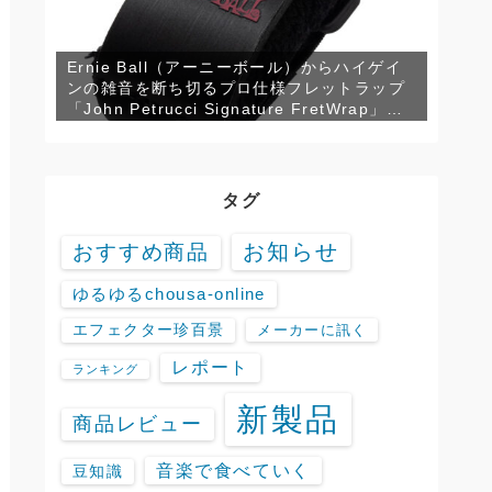
Ernie Ball（アーニーボール）からハイゲイ
ンの雑音を断ち切るプロ仕様フレットラップ
「John Petrucci Signature FretWrap」が
発売！
タグ
お知らせ
おすすめ商品
ゆるゆるchousa-online
エフェクター珍百景
メーカーに訊く
レポート
ランキング
新製品
商品レビュー
音楽で食べていく
豆知識