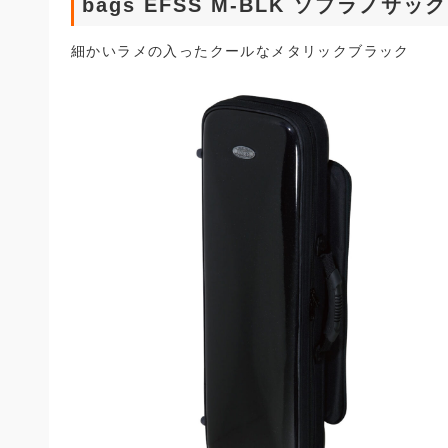
bags EFSS M-BLK ソプラノ
細かいラメの入ったクールなメタリックブラック