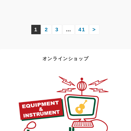
投
1
2
3
…
41
>
稿
の
オンラインショップ
ペ
ー
ジ
送
り