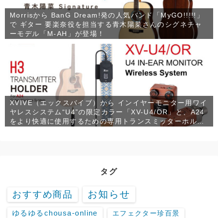
Morrisから BanG Dream!発の人気バンド「MyGO!!!!!」
で ギター 要楽奈役を担当する青木陽菜さんのシグネチャ
ーモデル「M-AH」が登場！
XVIVE（エックスバイブ）から インイヤーモニター用ワイ
ヤレスシステム“U4”の限定カラー「XV-U4/OR」と、A24
をより快適に使用するための専用トランスミッターホルダ
ー「XV-H3」が発売！
タグ
お知らせ
おすすめ商品
ゆるゆるchousa-online
エフェクター珍百景