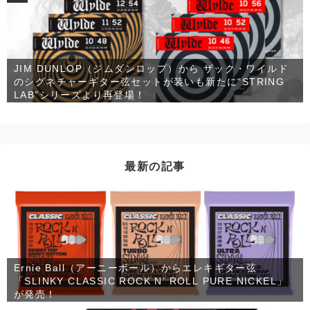
JIM DUNLOP（ジムダンロップ）から ザック・ワイルド
のシグネチャーギター弦セットが装いも新たに“STRING
LAB”シリーズより再登場！
最新の記事
Ernie Ball（アーニーボール）からエレキギター弦
「SLINKY CLASSIC ROCK N’ ROLL PURE NICKEL」
が発売！