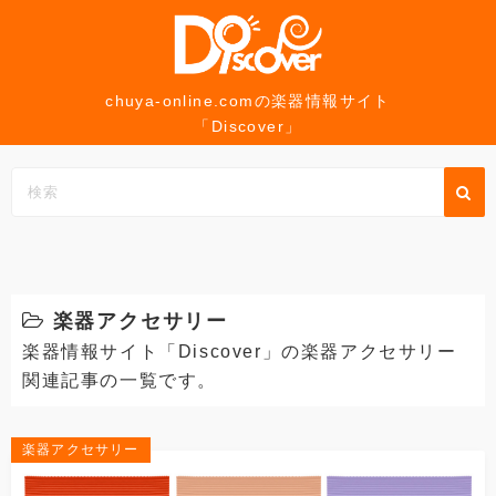
コ
ン
テ
ン
chuya-online.comの楽器情報サイト
「Discover」
ツ
へ
ス
キ
ッ
プ
楽器アクセサリー
楽器情報サイト「Discover」の楽器アクセサリー
関連記事の一覧です。
楽器アクセサリー