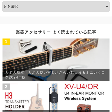
ア
ー
カ
イ
ブ
楽器アクセサリー よく読まれている記事
1
カポの基本・カポの使い方をおさらいしよう＆ミニカタロ
グ2024年版
2