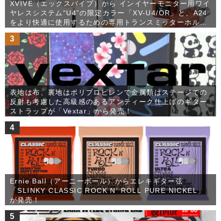
XVIVE（エックスバイブ）から インイヤーモニター用ワイ
ヤレスシステム“U4”の限定カラー「XV-U4/OR」と、A24
をより快適に使用するための専用トランスミッターホルダ
ー「XV-H3」が発売！
3
表地は布、裏地はポリプロピレンで金属類はステージでの
反射も考慮した高級感のあるアンティーク仕上げのギター
ストラップが「Vextar」から発売！
4
Ernie Ball（アーニーボール）からエレキギター弦
「SLINKY CLASSIC ROCK N’ ROLL PURE NICKEL」
が発売！
5