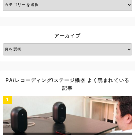
カ
テ
ゴ
リ
ー
アーカイブ
ア
ー
カ
イ
ブ
PA/レコーディング/ステージ機器 よく読まれている
記事
1