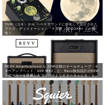
YUKI（ユキ）から ベースサウンドに特化して設計された
ファズ・ディストーション「十五夜（JUGOYA）」が発
売！
REVV Amplificationから 20W仕様のオールチューブ・ギ
ターアンプヘッド「D20 MK2」と、Revv独自設計の90W
スピーカーを搭載したコンパクトなギターキャビネット
「1×12 RV90」が発売！