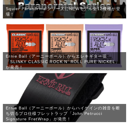
Squier ParanormalシリーズにNEWモデル全12機種が登
場！
Ernie Ball（アーニーボール）からエレキギター弦
「SLINKY CLASSIC ROCK N’ ROLL PURE NICKEL」
が発売！
Ernie Ball（アーニーボール）からハイゲインの雑音を断
ち切るプロ仕様フレットラップ「John Petrucci
Signature FretWrap」が発売！