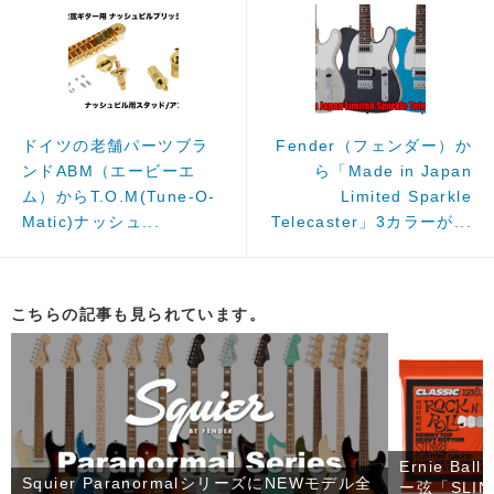
ドイツの老舗パーツブラ
Fender（フェンダー）か
ンドABM（エービーエ
ら「Made in Japan
ム）からT.O.M(Tune-O-
Limited Sparkle
Matic)ナッシュ...
Telecaster」3カラーが...
こちらの記事も見られています。
Ernie 
Squier ParanormalシリーズにNEWモデル全
ー弦「SLINK