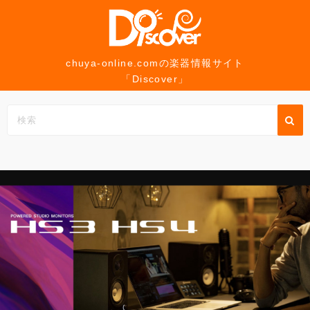
コ
ン
テ
ン
chuya-online.comの楽器情報サイト
「Discover」
ツ
へ
ス
キ
ッ
プ