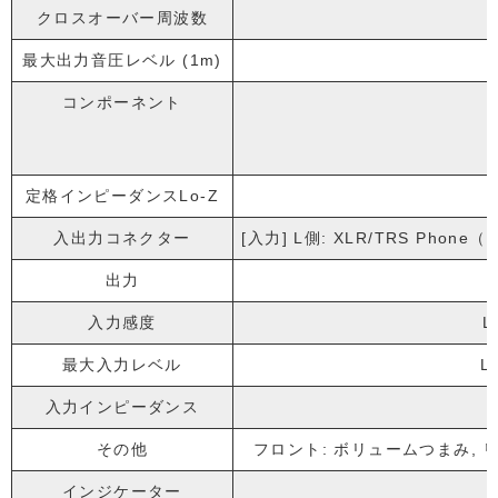
クロスオーバー周波数
最大出力音圧レベル (1m)
コンポーネント
定格インピーダンスLo-Z
入出力コネクター
[入力] L側: XLR/TRS Phone
出力
入力感度
L
最大入力レベル
L
入力インピーダンス
その他
フロント: ボリュームつまみ, リア: RO
インジケーター