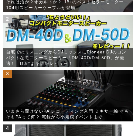
それは沼か？オカルトか？ JBLのベストセラーモニター
104用スピーカーケーブルが登場
2
自宅でのリスニングからDJミックスにPioneer DJのコン
パクトなモニタースピーカー「DM-40D/DM-50D」が最
適！ DJによる詳細レビュー！
3
いまさら聞けないPA レコーディング入門 ミキサー編 そも
そもPAって何？ 宅録から小規模イベントまで
4