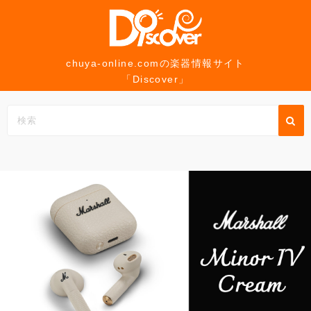
コ
ン
テ
ン
chuya-online.comの楽器情報サイト
「Discover」
ツ
へ
ス
キ
ッ
プ