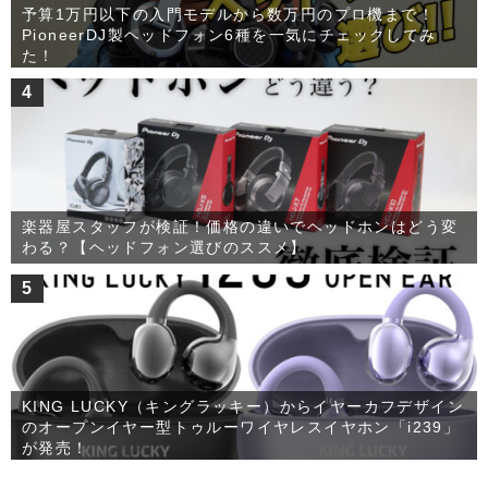
予算1万円以下の入門モデルから数万円のプロ機まで！
PioneerDJ製ヘッドフォン6種を一気にチェックしてみ
た！
4
楽器屋スタッフが検証！価格の違いでヘッドホンはどう変
わる？【ヘッドフォン選びのススメ】
5
KING LUCKY（キングラッキー）からイヤーカフデザイン
のオープンイヤー型トゥルーワイヤレスイヤホン「i239」
が発売！