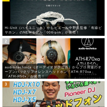
Hi-Unit（ハイユニット）からピエール中野氏監修「有線ピ
ヤホン」のNEWモデル「006-pnk」が発売！
2
audio-technica（オーディオテクニカ）からプロ用途のオ
ープンバックリファレンスヘッドホン「ATH-R70xa」
「ATH-R50x」が発売！
3