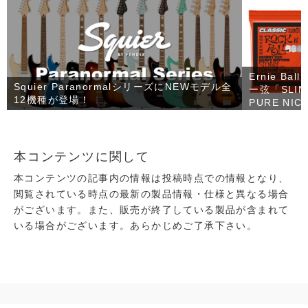
Ernie 
Squier ParanormalシリーズにNEWモデル全
ー弦「SLINK
12機種が登場！
PURE NI
本コンテンツに関して
本コンテンツの記事内の情報は投稿時点での情報となり、
閲覧されている時点の最新の製品情報・仕様と異なる場合
がございます。また、販売が終了している製品が含まれて
いる場合がございます。あらかじめご了承下さい。