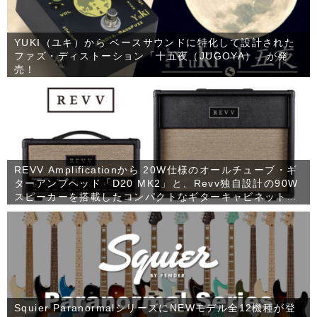
YUKI（ユキ）から ベースサウンドに特化して設計された
ファズ・ディストーション「十五夜（JUGOYA）」が発
売！
REVV Amplificationから 20W仕様のオールチューブ・ギ
ターアンプヘッド「D20 MK2」と、Revv独自設計の90W
スピーカーを搭載したコンパクトなギターキャビネット
「1×12 RV90」が発売！
Squier ParanormalシリーズにNEWモデル全12機種が登