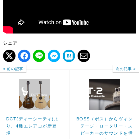
シェア
前の記事
次の記事
DCT(ディーシーティ)よ
BOSS（ボス）からヴィン
り、4種エレアコが新登
テージ・ロータリー・ス
場！
ピーカーのサウンドを備