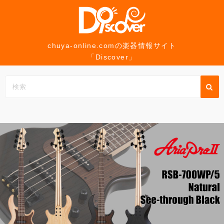
コ
ン
テ
ン
chuya-online.comの楽器情報サイト
「Discover」
ツ
へ
ス
キ
ッ
プ