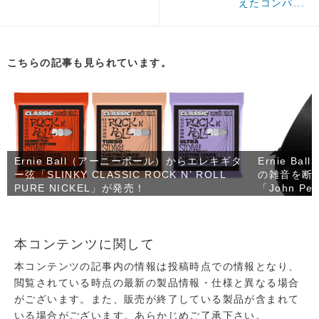
えたコンパ...
こちらの記事も見られています。
Ernie Ball（アーニーボール）からエレキギタ
Ernie 
ー弦「SLINKY CLASSIC ROCK N’ ROLL
の雑音を断
PURE NICKEL」が発売！
「John Pet
売！
本コンテンツに関して
本コンテンツの記事内の情報は投稿時点での情報となり、
閲覧されている時点の最新の製品情報・仕様と異なる場合
がございます。また、販売が終了している製品が含まれて
いる場合がございます。あらかじめご了承下さい。