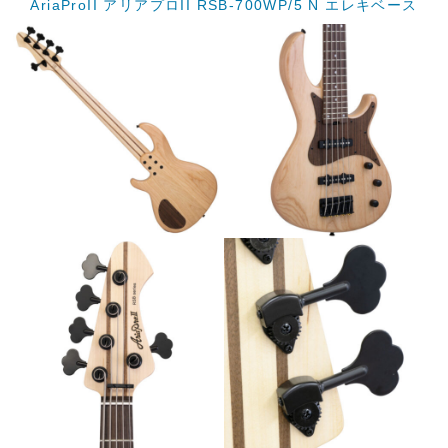
AriaProII アリアプロII RSB-700WP/5 N エレキベース