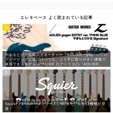
カ
イ
ブ
エレキベース よく読まれている記事
1
やまもとひかる氏シグネーチャー「AOLIER ~gogen~」の
フィーリングに近づけつつも、より手に取りやすい価格で
体感できるモデル ATELIER Z(アトリエZ)「AOLIER
gogen ENTRY ver. YMHK BLUE」が発売！
2
Squier ParanormalシリーズにNEWモデル全12機種が登
場！