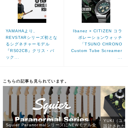
YAMAHAより、
Ibanez × CITIZEN コラ
REVSTARシリーズ初とな
ボレーションウォッチ
るシグネチャーモデル
「TSUNO CHRONO
『RS02CB』クリス・バ
Custom Tube Screamer
ック...
...
こちらの記事も見られています。
YUKI（ユ
Squier ParanormalシリーズにNEWモデル全
設計された