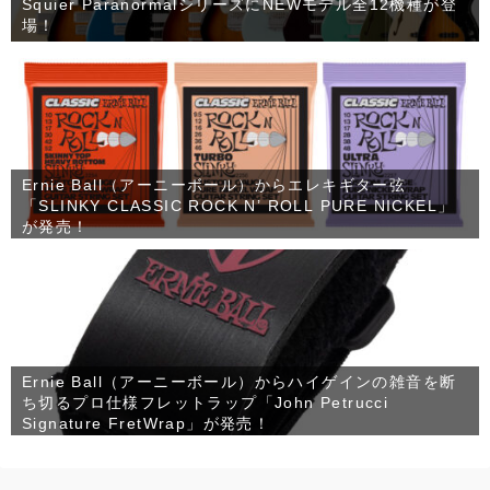
Squier ParanormalシリーズにNEWモデル全12機種が登
場！
Ernie Ball（アーニーボール）からエレキギター弦
「SLINKY CLASSIC ROCK N’ ROLL PURE NICKEL」
が発売！
Ernie Ball（アーニーボール）からハイゲインの雑音を断
ち切るプロ仕様フレットラップ「John Petrucci
Signature FretWrap」が発売！