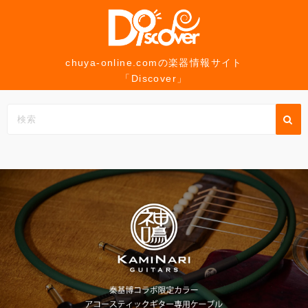
コ
ン
テ
ン
chuya-online.comの楽器情報サイト
「Discover」
ツ
へ
ス
キ
ッ
プ