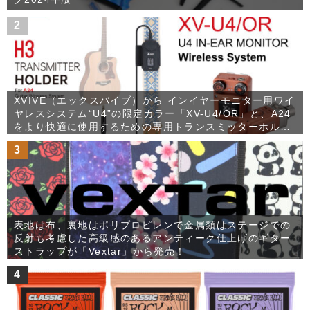
2
XVIVE（エックスバイブ）から インイヤーモニター用ワイ
ヤレスシステム“U4”の限定カラー「XV-U4/OR」と、A24
をより快適に使用するための専用トランスミッターホルダ
ー「XV-H3」が発売！
3
表地は布、裏地はポリプロピレンで金属類はステージでの
反射も考慮した高級感のあるアンティーク仕上げのギター
ストラップが「Vextar」から発売！
4