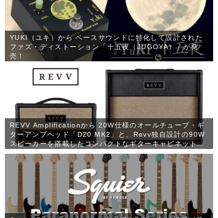
YUKI（ユキ）から ベースサウンドに特化して設計された
ファズ・ディストーション「十五夜（JUGOYA）」が発
売！
REVV Amplificationから 20W仕様のオールチューブ・ギ
ターアンプヘッド「D20 MK2」と、Revv独自設計の90W
スピーカーを搭載したコンパクトなギターキャビネット
「1×12 RV90」が発売！