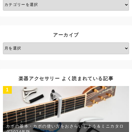
カ
テ
ゴ
リ
ー
アーカイブ
ア
ー
カ
イ
ブ
楽器アクセサリー よく読まれている記事
1
カポの基本・カポの使い方をおさらいしよう＆ミニカタロ
グ2024年版