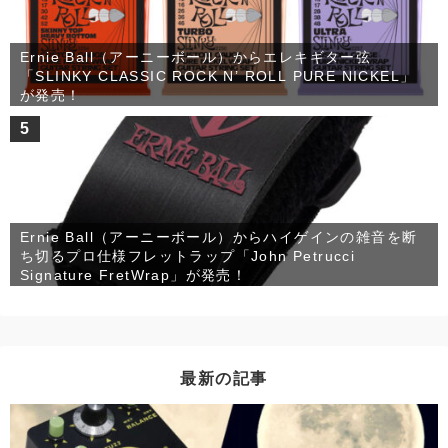
Ernie Ball（アーニーボール）からエレキギター弦
「SLINKY CLASSIC ROCK N’ ROLL PURE NICKEL」
が発売！
5
Ernie Ball（アーニーボール）からハイゲインの雑音を断
ち切るプロ仕様フレットラップ「John Petrucci
Signature FretWrap」が発売！
最新の記事