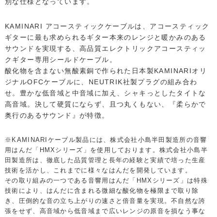
別な仕様となっています。
KAMINARI アコースティックケーブルは、アコースティック
ギターに最も求められるギター本来のレンジと暖かみのある
サウンドを実現する、高品質エレクトリックアコースティッ
クギター専用シールドケーブル。
酸化物を含まない無酸素銅で作られた日本製KAMINARIオリ
ジナルOFCケーブルに、NEUTRIK社製プラグの組み合わ
せ。豊かな低音域と中音域に加え、シャキっとしたタイトな
高音域。決して硬質にならず、且つ丸くもない、『柔らかで
奥行のあるサウンド』が特徴。
※KAMINARIケーブル製品には、株式会社小島半田製造所の音響
用はんだ「HMXシリーズ」を使用しております。株式会社小島半
田製造所は、徹底した品質管理と長年の経験と実績で培った生産
技術を活かし、これまでに様々なはんだを開発しています。
その取り組みの一つである音響用はんだ「HMXシリーズ」は特殊
技術により、はんだに含まれる微細な酸化物を極限まで取り除
き、圧倒的な音の立ち上がりの速さと倍音量を実現。不自然な誇
張をせず、高音域から低音域まで広いレンジの原音を損なう事な