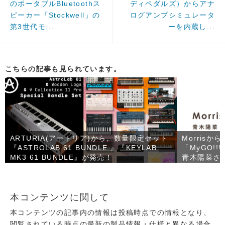
のポータブルBluetoothス
ディペダルズ）からアナ
ピーカー「Stockwell」の
ログアンプシミュレータ
第3世代モ...
ーを内蔵し...
こちらの記事も見られています。
ARTURIA(アートリア)から、数量限定セット
Morrisか
『ASTROLAB 61 BUNDLE 』『KEYLAB
「MyGO!!
MK3 61 BUNDLE』が発売！
青木陽菜さ
が登場！
本コンテンツに関して
本コンテンツの記事内の情報は投稿時点での情報となり、
閲覧されている時点の最新の製品情報・仕様と異なる場合