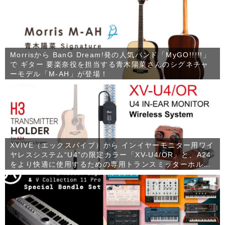
Morrisから BanG Dream!発の人気バンド「MyGO!!!!!」
で ギター 要楽奈役を担当する青木陽菜さんのシグネチャ
ーモデル「M-AH」が登場！
XVIVE（エックスバイブ）から インイヤーモニター用ワイ
ヤレスシステム“U4”の限定カラー「XV-U4/OR」と、A24
をより快適に使用するための専用トランスミッターホルダ
ー「XV-H3」が発売！