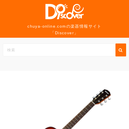
コ
ン
テ
ン
chuya-online.comの楽器情報サイト
「Discover」
ツ
へ
ス
キ
ッ
プ