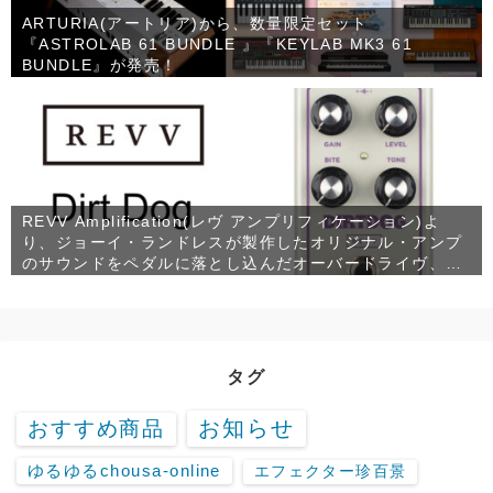
ARTURIA(アートリア)から、数量限定セット
『ASTROLAB 61 BUNDLE 』『KEYLAB MK3 61
BUNDLE』が発売！
REVV Amplification(レヴ アンプリフィケーション)よ
り、ジョーイ・ランドレスが製作したオリジナル・アンプ
のサウンドをペダルに落とし込んだオーバードライヴ、
Dirt Dogが発売！
タグ
お知らせ
おすすめ商品
ゆるゆるchousa-online
エフェクター珍百景