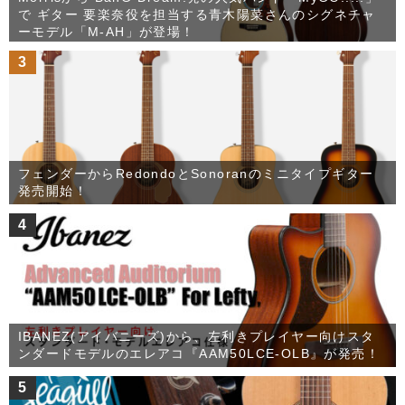
で ギター 要楽奈役を担当する青木陽菜さんのシグネチャ
ーモデル「M-AH」が登場！
3
フェンダーからRedondoとSonoranのミニタイプギター
発売開始！
4
IBANEZ(アイバニーズ)から、左利きプレイヤー向けスタ
ンダードモデルのエレアコ『AAM50LCE-OLB』が発売！
5