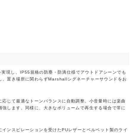
を実現し、IP55規格の防塵・防滴仕様でアウトドアシーンでも
置き場所に関わらずMarshallシグネーチャーサウンドをお
に応じて最適なトーンバランスに自動調整。小音量時には楽曲
補強します。同様に、大きなボリュームで再生する場合で常に
にインスピレーションを受けたPUレザーとベルベット製のライ