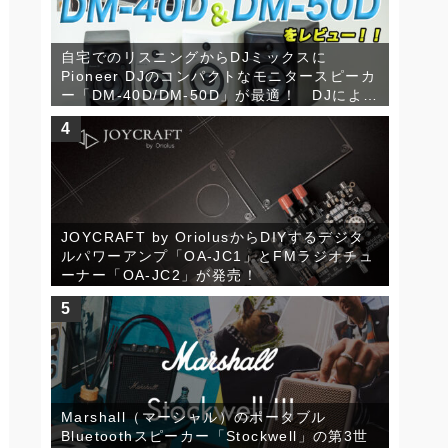
自宅でのリスニングからDJミックスに
Pioneer DJのコンパクトなモニタースピーカ
ー「DM-40D/DM-50D」が最適！ DJによる
詳細レビュー！
4
JOYCRAFT by OriolusからDIYするデジタ
ルパワーアンプ「OA-JC1」とFMラジオチュ
ーナー「OA-JC2」が発売！
5
Marshall（マーシャル）のポータブル
Bluetoothスピーカー「Stockwell」の第3世