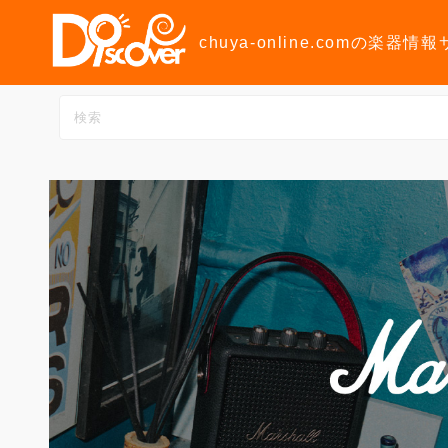
コ
ン
chuya-online.comの楽器情
テ
ン
ツ
へ
ス
キ
ッ
プ