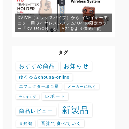
XVIVE（エックスバイブ）から インイヤーモ
ニター用ワイヤレスシステム“U4”の限定カラ
ー「XV-U4/OR」と、A24をより快適に使用
するための専用トランスミッターホルダー
「XV-H3」が発売！
タグ
お知らせ
おすすめ商品
ゆるゆるchousa-online
エフェクター珍百景
メーカーに訊く
レポート
ランキング
新製品
商品レビュー
音楽で食べていく
豆知識