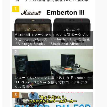
ブ
1
Marshall（マーシャル）の大人気ポータブル
スピーカーシリーズ『Emberton III』に 新色
「Vintage Black」「Black and Silver」が
登場！
2
レコードをパソコンに取り込もう Pioneer
DJ PLX-500とMacを使ってレコードをデジ
タル音源化
3