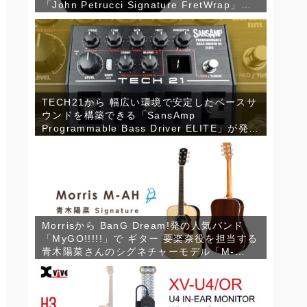
「John Petrucci Signature FretWrap」が
発売！
TECH21から 幅広い環境で安定したベースサ
ウンドを構築できる「SansAmp
Programmable Bass Driver ELITE」が発
売！
Morrisから BanG Dream!発の人気バンド
「MyGO!!!!!」で ギター 要楽奈役を担当する
青木陽菜さんのシグネチャーモデル「M-
AH」が登場！