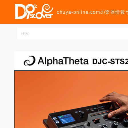
コ
ン
chuya-online.comの楽器情
テ
ン
ツ
へ
ス
キ
ッ
プ