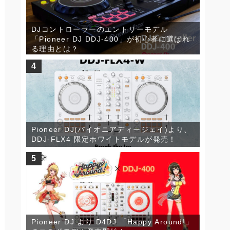
DJコントローラーのエントリーモデル
「Pioneer DJ DDJ-400」が初心者に選ばれ
る理由とは？
4
Pioneer DJ(パイオニアディージェイ)より、
DDJ-FLX4 限定ホワイトモデルが発売！
5
Pioneer DJ より D4DJ 「Happy Around!」