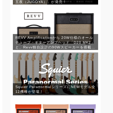
五夜（JUGOYA）」が発売！
REVV Amplificationから 20W仕様のオール
チューブ・ギターアンプヘッド「D20 MK2」
と、Revv独自設計の90Wスピーカーを搭載し
たコンパクトなギターキャビネット「1×12
RV90」が発売！
Squier ParanormalシリーズにNEWモデル全
12機種が登場！