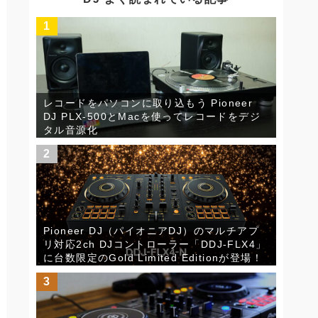
ブ
1
レコードをパソコンに取り込もう Pioneer
DJ PLX-500とMacを使ってレコードをデジ
タル音源化
2
Pioneer DJ（パイオニアDJ）のマルチアプ
リ対応2ch DJコントローラー「DDJ-FLX4」
に台数限定のGold Limited Editionが登場！
3