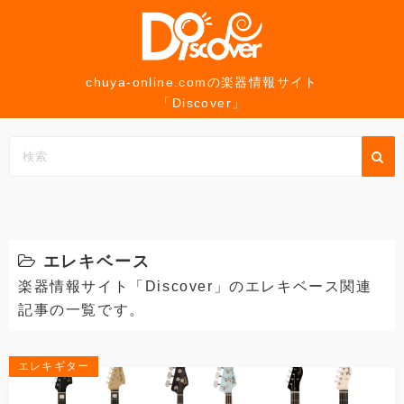
コ
ン
テ
ン
chuya-online.comの楽器情報サイト
「Discover」
ツ
へ
ス
キ
ッ
プ
エレキベース
楽器情報サイト「Discover」のエレキベース関連
記事の一覧です。
エレキギター