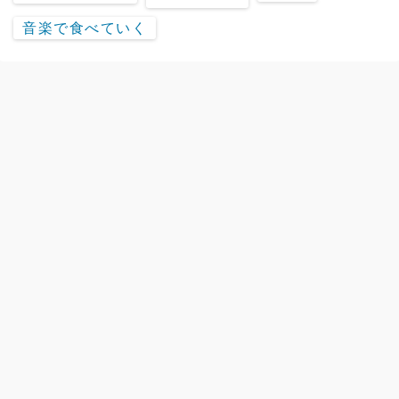
音楽で食べていく
chuya-online.comの楽器情報サイト「Discover」