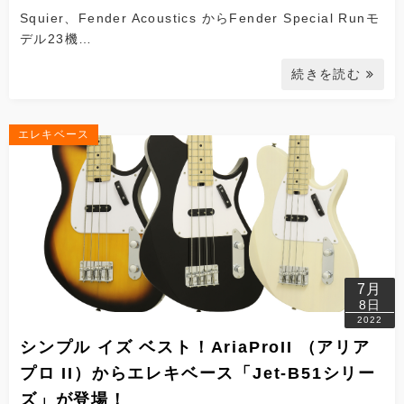
Squier、Fender Acoustics からFender Special Runモ
デル23機…
続きを読む
エレキベース
7月
8日
2022
シンプル イズ ベスト！AriaProII （アリア
プロ II）からエレキベース「Jet-B51シリー
ズ」が登場！