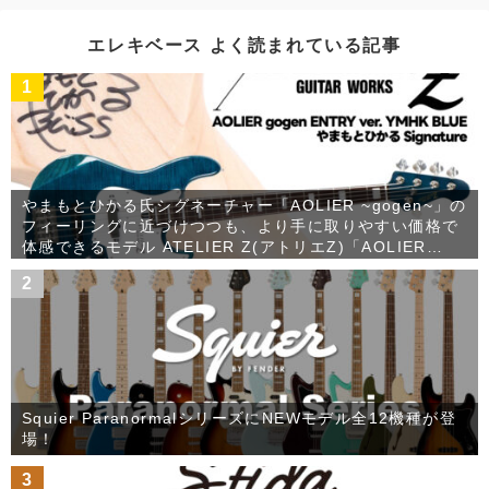
イ
ブ
エレキベース よく読まれている記事
1
やまもとひかる氏シグネーチャー「AOLIER ~gogen~」の
フィーリングに近づけつつも、より手に取りやすい価格で
体感できるモデル ATELIER Z(アトリエZ)「AOLIER
gogen ENTRY ver. YMHK BLUE」が発売！
2
Squier ParanormalシリーズにNEWモデル全12機種が登
場！
3