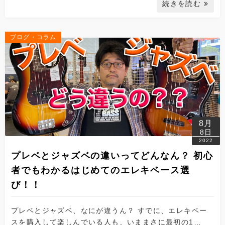
続きを読む
ブログ・コラム
8月
8日
2022
プレベとジャズベの違いってどんなん？ 初心
者でもわかるはじめてのエレキベース選
び！！
プレベとジャズベ、なにが違うん？ すでに、エレキベー
スを購入して楽しんでいる人も、いままさに最初の1…