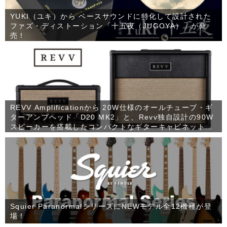
YUKI（ユキ）から ベースサウンドに特化して設計された
ファズ・ディストーション「十五夜（JUGOYA）」が発
売！
REVV Amplificationから 20W仕様のオールチューブ・ギ
ターアンプヘッド「D20 MK2」と、Revv独自設計の90W
スピーカーを搭載したコンパクトなギターキャビネット
「1×12 RV90」が発売！
Squier ParanormalシリーズにNEWモデル全12機種が登
場！