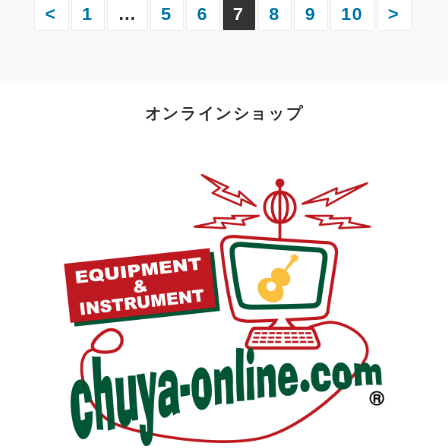
投
<
1
…
5
6
7
8
9
10
>
稿
の
オンラインショップ
ペ
ー
ジ
送
り