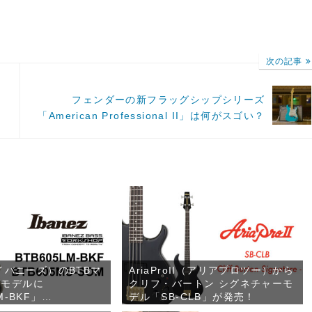
次の記事
フェンダーの新フラッグシップシリーズ
「American Professional II」は何がスゴい？
アイバニーズ）のBTBマ
AriaProII（アリアプロツー）から
ルモデルに
クリフ・バートン シグネチャーモ
M-BKF」
デル「SB-CLB」が発売！
MS-SOM」が登場！