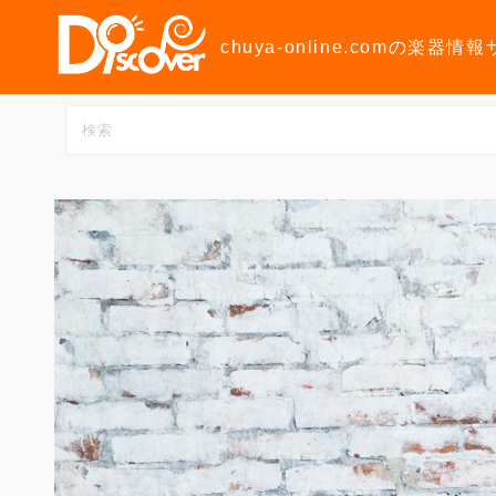
コ
ン
chuya-online.comの楽器情
テ
ン
ツ
へ
ス
キ
ッ
プ