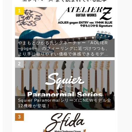
ブ
1
やまもとひかる氏シグネーチャー「AOLIER
~gogen~」のフィーリングに近づけつつも、
より手に取りやすい価格で体感できるモデル
ATELIER Z(アトリエZ)「AOLIER gogen
2
ENTRY ver. YMHK BLUE」が発売！
Squier ParanormalシリーズにNEWモデル全
12機種が登場！
3