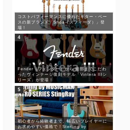
コストパフォーマンスに優れたギター・ベー
スの新ブランド「Sfida（スフィーダ）」登
場！
4
Fender（フェンダー）から 細部までこだわ
ったヴィンテージ復刻モデル「Vintera IIIシ
リーズ」が登場！
5
初心者から経験者まで、幅広いプレイヤーに
お求めやすい価格で！Sterling by