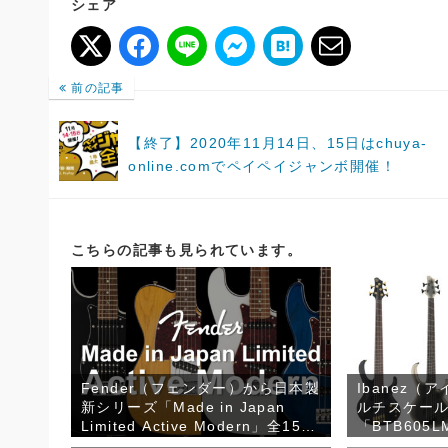
シェア
前の記事
【終了】2020年11月14日、15日はchuya-
online.comでペイペイジャンボ開催！
こちらの記事も見られています。
Fender（フェンダー）から日本製
Ibanez（
新シリーズ「Made in Japan
ルチスケー
Limited Active Modern」全15機
「BTB605L
種が発売！
「BTB605