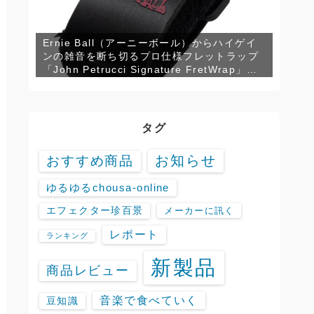
Ernie Ball（アーニーボール）からハイゲイ
ンの雑音を断ち切るプロ仕様フレットラップ
「John Petrucci Signature FretWrap」が
発売！
タグ
お知らせ
おすすめ商品
ゆるゆるchousa-online
エフェクター珍百景
メーカーに訊く
レポート
ランキング
新製品
商品レビュー
音楽で食べていく
豆知識