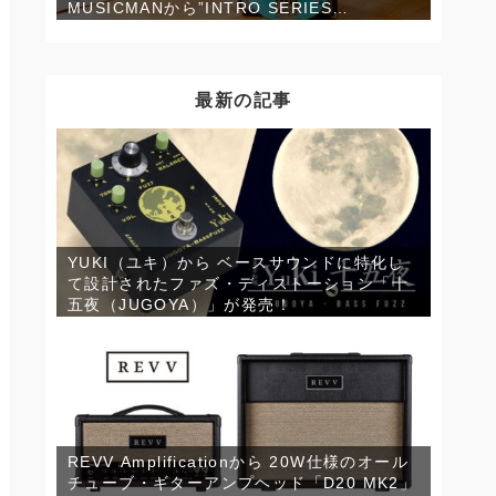
MUSICMANから”INTRO SERIES
StingRay”が発売！
最新の記事
YUKI（ユキ）から ベースサウンドに特化し
て設計されたファズ・ディストーション「十
五夜（JUGOYA）」が発売！
REVV Amplificationから 20W仕様のオール
チューブ・ギターアンプヘッド「D20 MK2」