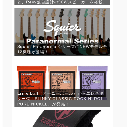
と、Revv独自設計の90Wスピーカーを搭載し
たコンパクトなギターキャビネット「1×12
RV90」が発売！
Squier ParanormalシリーズにNEWモデル全
12機種が登場！
Ernie Ball（アーニーボール）からエレキギ
ター弦「SLINKY CLASSIC ROCK N’ ROLL
PURE NICKEL」が発売！