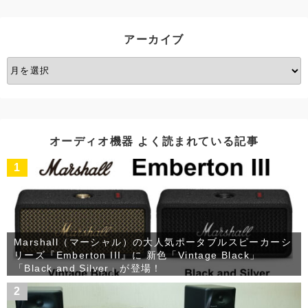
リ
ー
アーカイブ
ア
ー
カ
イ
ブ
オーディオ機器 よく読まれている記事
1
Marshall（マーシャル）の大人気ポータブルスピーカーシ
リーズ『Emberton III』に 新色「Vintage Black」
「Black and Silver」が登場！
2