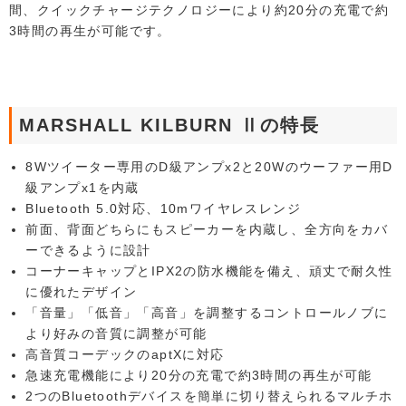
間、クイックチャージテクノロジーにより約20分の充電で約
3時間の再生が可能です。
MARSHALL KILBURN Ⅱの特長
8Wツイーター専用のD級アンプx2と20Wのウーファー用D
級アンプx1を内蔵
Bluetooth 5.0対応、10mワイヤレスレンジ
前面、背面どちらにもスピーカーを内蔵し、全方向をカバ
ーできるように設計
コーナーキャップとIPX2の防水機能を備え、頑丈で耐久性
に優れたデザイン
「音量」「低音」「高音」を調整するコントロールノブに
より好みの音質に調整が可能
高音質コーデックのaptXに対応
急速充電機能により20分の充電で約3時間の再生が可能
2つのBluetoothデバイスを簡単に切り替えられるマルチホ