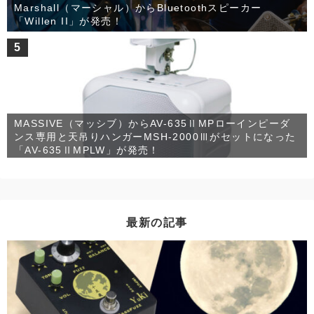
Marshall（マーシャル）からBluetoothスピーカー
「Willen II」が発売！
5
MASSIVE（マッシブ）からAV-635ⅡMPローインピーダ
ンス専用と天吊りハンガーMSH-2000Ⅲがセットになった
「AV-635ⅡMPLW」が発売！
最新の記事