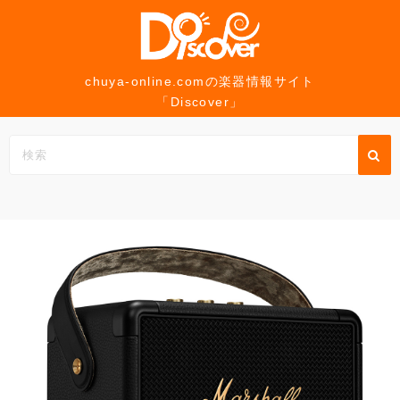
コ
ン
テ
ン
chuya-online.comの楽器情報サイト
「Discover」
ツ
へ
ス
キ
ッ
プ