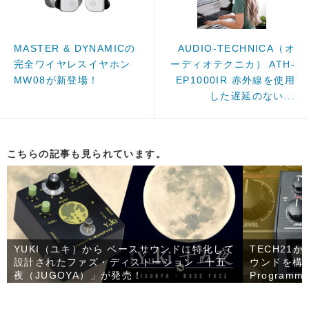
MASTER & DYNAMICの
AUDIO-TECHNICA（オ
完全ワイヤレスイヤホン
ーディオテクニカ） ATH-
MW08が新登場！
EP1000IR 赤外線を使用
した遅延のない...
こちらの記事も見られています。
YUKI（ユキ）から ベースサウンドに特化して
TECH21
設計されたファズ・ディストーション「十五
ウンドを構築
夜（JUGOYA）」が発売！
Programma
売！