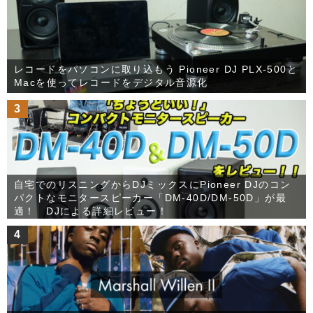
レコードをパソコンに取り込もう Pioneer DJ PLX-500と
Macを使ってレコードをデジタル音源化
3
自宅でのリスニングからDJミックスにPioneer DJのコン
パクトなモニタースピーカー「DM-40D/DM-50D」が最
適！ DJによる詳細レビュー！
4