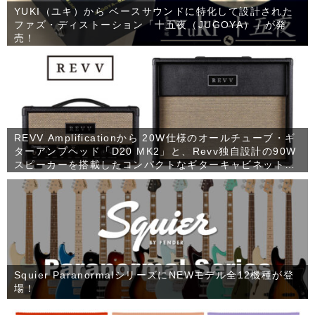
YUKI（ユキ）から ベースサウンドに特化して設計された
ファズ・ディストーション「十五夜（JUGOYA）」が発
売！
REVV Amplificationから 20W仕様のオールチューブ・ギ
ターアンプヘッド「D20 MK2」と、Revv独自設計の90W
スピーカーを搭載したコンパクトなギターキャビネット
「1×12 RV90」が発売！
Squier ParanormalシリーズにNEWモデル全12機種が登
場！