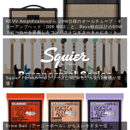
REVV Amplificationから 20W仕様のオールチューブ・ギ
ターアンプヘッド「D20 MK2」と、Revv独自設計の90W
スピーカーを搭載したコンパクトなギターキャビネット
「1×12 RV90」が発売！
Squier ParanormalシリーズにNEWモデル全12機種が登
場！
Ernie Ball（アーニーボール）からエレキギター弦