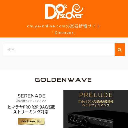
コ
ン
テ
ン
chuya-online.comの楽器情報サイト
「Discover」
ツ
へ
ス
キ
ッ
プ