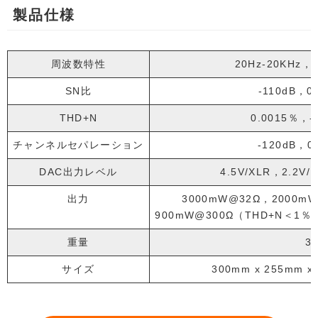
製品仕様
周波数特性
20Hz-20KHz，
SN比
-110dB，0
THD+N
0.0015％，-
チャンネルセパレーション
-120dB，0
DAC出力レベル
4.5V/XLR，2.2V
出力
3000mW@32Ω，2000m
900mW@300Ω（THD+N＜1
重量
3.
サイズ
300mm x 255mm 