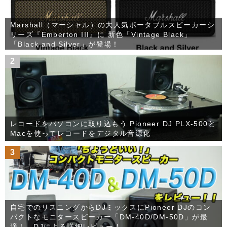
Marshall（マーシャル）の大人気ポータブルスピーカーシ
リーズ『Emberton III』に 新色「Vintage Black」
「Black and Silver」が登場！
2
レコードをパソコンに取り込もう Pioneer DJ PLX-500と
Macを使ってレコードをデジタル音源化
3
自宅でのリスニングからDJミックスにPioneer DJのコン
パクトなモニタースピーカー「DM-40D/DM-50D」が最
適！ DJによる詳細レビュー！