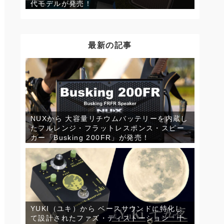
代モデルが発売！
最新の記事
NUXから 大容量リチウムバッテリーを内蔵し
たフルレンジ・フラットレスポンス・スピー
カー「Busking 200FR」が発売！
YUKI（ユキ）から ベースサウンドに特化し
て設計されたファズ・ディストーション「十