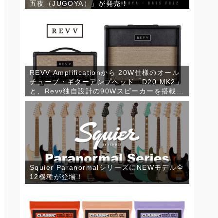
五夜（JUGOYA）」が発売！
REVV Amplificationから 20W仕様のオール
チューブ・ギターアンプヘッド「D20 MK2」
と、Revv独自設計の90Wスピーカーを搭載し
たコンパクトなギターキャビネット「1×12
RV90」が発売！
Squier ParanormalシリーズにNEWモデル全
12機種が登場！