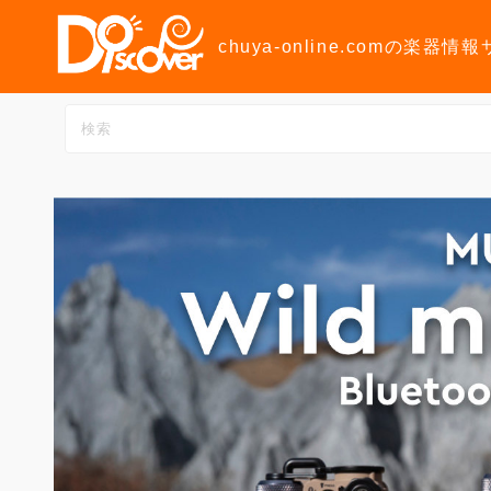
コ
ン
chuya-online.comの楽器情
テ
ン
ツ
へ
ス
キ
ッ
プ