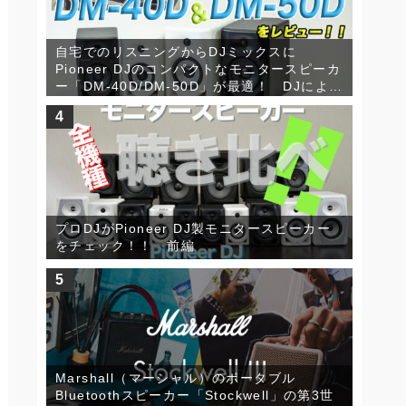
自宅でのリスニングからDJミックスに
Pioneer DJのコンパクトなモニタースピーカ
ー「DM-40D/DM-50D」が最適！ DJによる
詳細レビュー！
4
プロDJがPioneer DJ製モニタースピーカー
をチェック！！ 前編
5
Marshall（マーシャル）のポータブル
Bluetoothスピーカー「Stockwell」の第3世