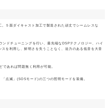
工。５面ダイキャスト加工で製造された頑丈でシームレスな
ウンドチューニングを行い、最先端なDSPテクノロジー、ハイ
ンスを利用し、鮮明さを失うことなく、迫力のある低音を大音
などであれば問題無く利用が可能。
「点滅」(SOSモード)の三つの照明モードを装備。