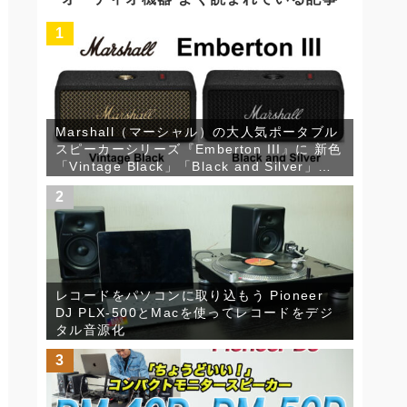
ブ
1
Marshall（マーシャル）の大人気ポータブル
スピーカーシリーズ『Emberton III』に 新色
「Vintage Black」「Black and Silver」が
登場！
2
レコードをパソコンに取り込もう Pioneer
DJ PLX-500とMacを使ってレコードをデジ
タル音源化
3