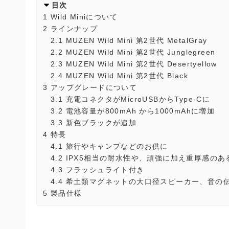
目次
1
Wild Miniについて
2
ラインナップ
2.1
MUZEN Wild Mini 第2世代 MetalGray
2.2
MUZEN Wild Mini 第2世代 Junglegreen
2.3
MUZEN Wild Mini 第2世代 Desertyellow
2.4
MUZEN Wild Mini 第2世代 Black
3
アップグレードについて
3.1
充電コネクタがMicroUSBからType-Cに
3.2
電池容量が800mAh から1000mAhに増加
3.3
新色ブラックが追加
4
特長
4.1
旅⾏やキャンプなどのお供に
4.2
IPX5相当の耐⽔性や、頑強に加え重厚感の
4.3
フラッシュライト付き
4.4
希⼟類マグネットの⼤⼝径スピーカー、⾳の伝
5
製品仕様