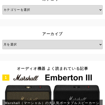
カ
テ
ゴ
リ
ー
アーカイブ
ア
ー
カ
イ
ブ
オーディオ機器 よく読まれている記事
1
Marshall（マーシャル）の大人気ポータブルスピーカーシ