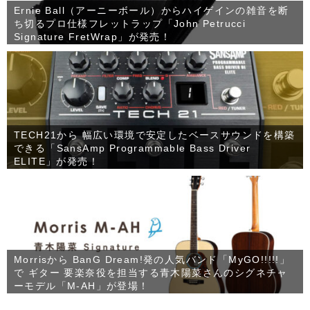
Ernie Ball（アーニーボール）からハイゲインの雑音を断
ち切るプロ仕様フレットラップ「John Petrucci
Signature FretWrap」が発売！
TECH21から 幅広い環境で安定したベースサウンドを構築
できる「SansAmp Programmable Bass Driver
ELITE」が発売！
Morrisから BanG Dream!発の人気バンド「MyGO!!!!!」
で ギター 要楽奈役を担当する青木陽菜さんのシグネチャ
ーモデル「M-AH」が登場！