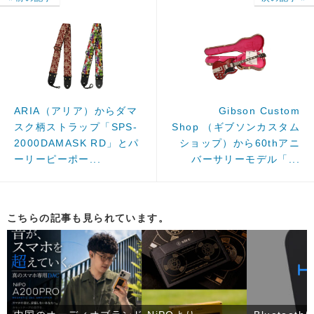
ARIA（アリア）からダマ
Gibson Custom
スク柄ストラップ「SPS-
Shop （ギブソンカスタム
2000DAMASK RD」とパ
ショップ）から60thアニ
ーリーピーポー...
バーサリーモデル「...
こちらの記事も見られています。