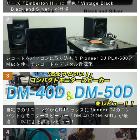
リーズ『Emberton III』に 新色「Vintage Black」
「Black and Silver」が登場！
2
レコードをパソコンに取り込もう Pioneer DJ PLX-500と
Macを使ってレコードをデジタル音源化
3
自宅でのリスニングからDJミックスにPioneer DJのコン
パクトなモニタースピーカー「DM-40D/DM-50D」が最
適！ DJによる詳細レビュー！
4