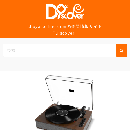
コ
ン
テ
ン
chuya-online.comの楽器情報サイト
「Discover」
ツ
へ
ス
キ
ッ
プ