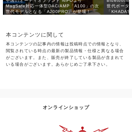
中国のオーディオブランド NiPOより
Bluetoo
MagSafe対応一体型DAC/AMP「A100」の次
世代ポータ
世代モデルとなる「A200PRO」が登場！
「KHADAS
本コンテンツに関して
本コンテンツの記事内の情報は投稿時点での情報となり、
閲覧されている時点の最新の製品情報・仕様と異なる場合
がございます。また、販売が終了している製品が含まれて
いる場合がございます。あらかじめご了承下さい。
オンラインショップ