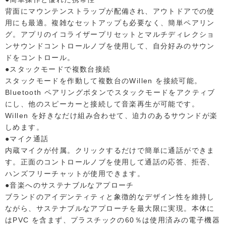
背面にマウンテンストラップが配備され、アウトドアでの使
用にも最適。複雑なセットアップも必要なく、簡単ペアリン
グ。アプリのイコライザープリセットとマルチディレクショ
ンサウンドコントロールノブを使用して、自分好みのサウン
ドをコントロール。
●スタックモードで複数台接続
スタックモードを作動して複数台のWillen を接続可能。
Bluetooth ペアリングボタンでスタックモードをアクティブ
にし、他のスピーカーと接続して音楽再生が可能です。
Willen を好きなだけ組み合わせて、迫力のあるサウンドが楽
しめます。
●マイク通話
内蔵マイクが付属。クリックするだけで簡単に通話ができま
す。正面のコントロールノブを使用して通話の応答、拒否、
ハンズフリーチャットが使用できます。
●音楽へのサステナブルなアプローチ
ブランドのアイデンティティと象徴的なデザイン性を維持し
ながら、サステナブルなアプローチを最大限に実現。本体に
はPVC を含まず、プラスチックの60％は使用済みの電子機器