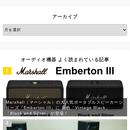
リ
ー
アーカイブ
ア
ー
カ
イ
ブ
オーディオ機器 よく読まれている記事
1
Marshall（マーシャル）の大人気ポータブルスピーカーシ
リーズ『Emberton III』に 新色「Vintage Black」
「Black and Silver」が登場！
2