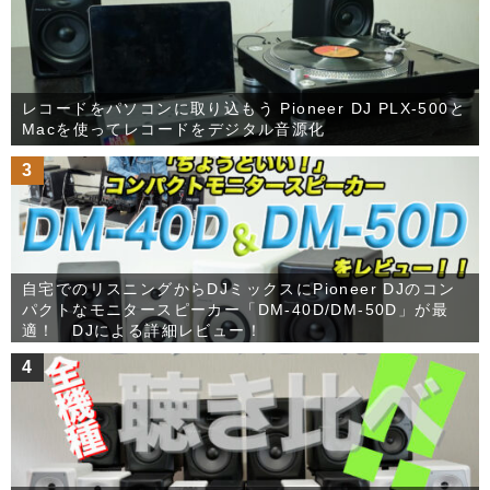
レコードをパソコンに取り込もう Pioneer DJ PLX-500と
Macを使ってレコードをデジタル音源化
3
自宅でのリスニングからDJミックスにPioneer DJのコン
パクトなモニタースピーカー「DM-40D/DM-50D」が最
適！ DJによる詳細レビュー！
4