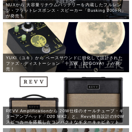
NUXから 大容量リチウムバッテリーを内蔵したフルレン
ジ・フラットレスポンス・スピーカー「Busking 200FR」
が発売！
YUKI（ユキ）から ベースサウンドに特化して設計された
ファズ・ディストーション「十五夜（JUGOYA）」が発
売！
REVV Amplificationから 20W仕様のオールチューブ・ギ
ターアンプヘッド「D20 MK2」と、Revv独自設計の90W
スピーカーを搭載したコンパクトなギターキャビネット
「1×12 RV90」が発売！