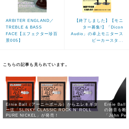
ARBITER ENGLAND／
【終了しました】【モニ
TREBLE & BASS
ター募集!】「Dicon
FACE【エフェクター珍百
Audio」の卓上モニタース
景005】
ピーカースタ...
こちらの記事も見られています。
Ernie Ball（アーニーボール）からエレキギタ
Ernie 
ー弦「SLINKY CLASSIC ROCK N’ ROLL
の雑音を断
PURE NICKEL」が発売！
「John Pet
売！