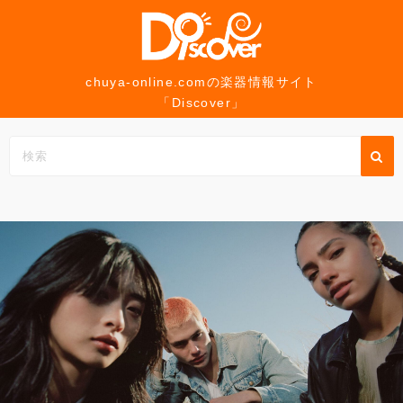
コ
ン
テ
ン
chuya-online.comの楽器情報サイト
「Discover」
ツ
へ
ス
キ
ッ
プ