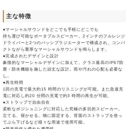
主な特徴
●マーシャルサウンドをどこでも手軽にどこでも
持ち運び可能なポータブルスピーカー。2インチのフルレンジ
ドライバーと2つのパッシブラジエーターで構成され、コンパ
クトながら重厚なマーシャルサウンドを鳴らします。
●完成されたデザインと設計
象徴的なマーシャルデザインに加えて、クラス最高のIP67防
塵・防水機能を施した頑丈な設計。雨や汚れの心配も必要な
し。
●再生時間
1回の充電で最大約15 時間のリスニングが可能。また急速充
電に対応し約20 分間の充電で約3 時間の再生が可能。
●ストラップで自由自在
柔軟なポジショニングに対応した究極の多目的スピーカー。
立てる、寝かせる、物に固定する、背面のストラップを使っ
てぶら下げるなど様々な用途で使用可能。
●簡単操作と優れた携帯性