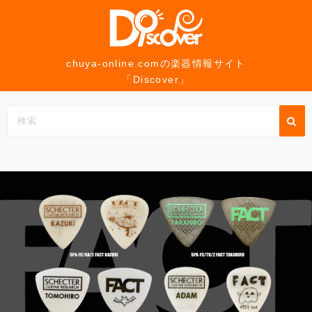
コ
ン
テ
ン
chuya-online.comの楽器情報サイト
「Discover」
ツ
へ
ス
キ
ッ
プ