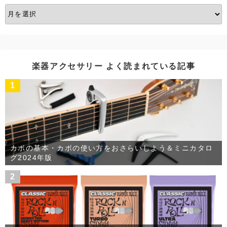
ア
ー
カ
イ
ブ
楽器アクセサリー よく読まれている記事
1
カポの基本・カポの使い方をおさらいしよう＆ミニカタロ
グ2024年版
2