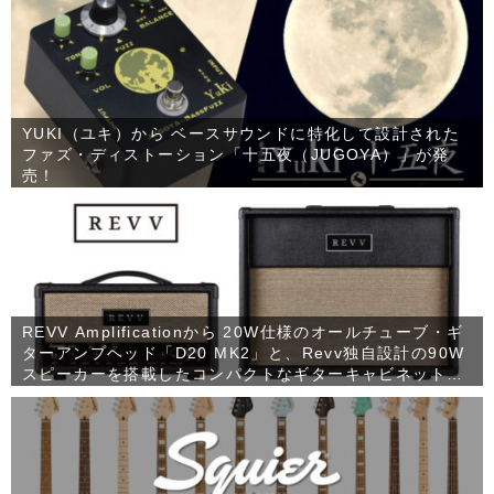
YUKI（ユキ）から ベースサウンドに特化して設計された
ファズ・ディストーション「十五夜（JUGOYA）」が発
売！
REVV Amplificationから 20W仕様のオールチューブ・ギ
ターアンプヘッド「D20 MK2」と、Revv独自設計の90W
スピーカーを搭載したコンパクトなギターキャビネット
「1×12 RV90」が発売！