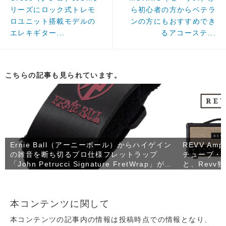
リーズにロック式トレモ
ら初心者の方からベテラ
ロユニット搭載モデルの
ンの方にもおすすめでき
エレキギター...
るアコーステ...
こちらの記事も見られています。
Ernie Ball（アーニーボール）からハイゲイン
REVV Amp
の雑音を断ち切るプロ仕様フレットラップ
チューブ・ギ
「John Petrucci Signature FretWrap」が発
と、Revv
売！
たコンパクト
RV90」が
本コンテンツに関して
本コンテンツの記事内の情報は投稿時点での情報となり、