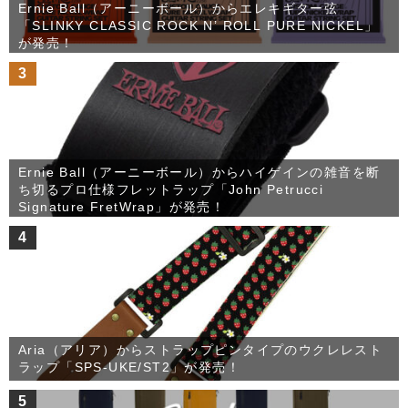
Ernie Ball（アーニーボール）からエレキギター弦
「SLINKY CLASSIC ROCK N’ ROLL PURE NICKEL」
が発売！
3
Ernie Ball（アーニーボール）からハイゲインの雑音を断
ち切るプロ仕様フレットラップ「John Petrucci
Signature FretWrap」が発売！
4
Aria（アリア）からストラップピンタイプのウクレレスト
ラップ「SPS-UKE/ST2」が発売！
5