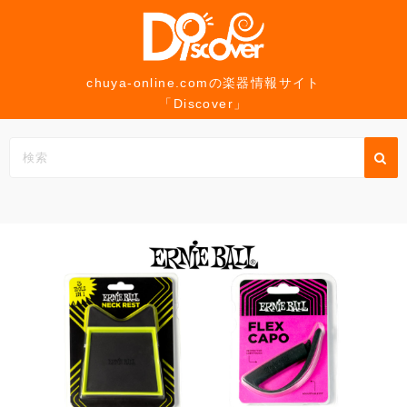
コ
ン
テ
ン
chuya-online.comの楽器情報サイト
「Discover」
ツ
へ
ス
キ
ッ
プ