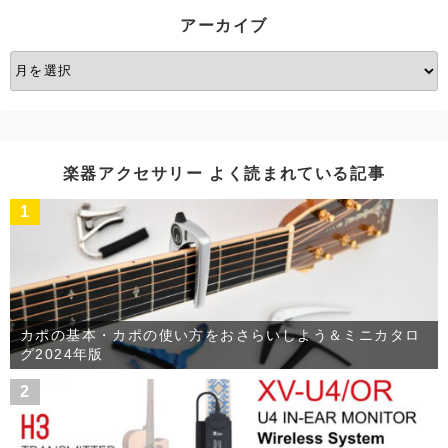
ー
アーカイブ
ア
ー
カ
イ
ブ
楽器アクセサリー よく読まれている記事
1
カポの基本・カポの使い方をおさらいしよう＆ミニカタロ
グ2024年版
2