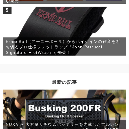
が発売！
5
Ernie Ball（アーニーボール）からハイゲインの雑音を断
ち切るプロ仕様フレットラップ「John Petrucci
Signature FretWrap」が発売！
最新の記事
NUXから 大容量リチウムバッテリーを内蔵したフルレン