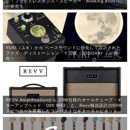
ジ・フラットレスポンス・スピーカー「Busking 200FR」
が発売！
YUKI（ユキ）から ベースサウンドに特化して設計された
ファズ・ディストーション「十五夜（JUGOYA）」が発
売！
REVV Amplificationから 20W仕様のオールチューブ・ギ
ターアンプヘッド「D20 MK2」と、Revv独自設計の90W
スピーカーを搭載したコンパクトなギターキャビネット
「1×12 RV90」が発売！