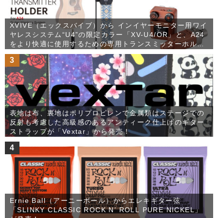
XVIVE（エックスバイブ）から インイヤーモニター用ワイ
ヤレスシステム“U4”の限定カラー「XV-U4/OR」と、A24
をより快適に使用するための専用トランスミッターホルダ
ー「XV-H3」が発売！
3
表地は布、裏地はポリプロピレンで金属類はステージでの
反射も考慮した高級感のあるアンティーク仕上げのギター
ストラップが「Vextar」から発売！
4
Ernie Ball（アーニーボール）からエレキギター弦
「SLINKY CLASSIC ROCK N’ ROLL PURE NICKEL」