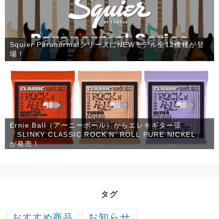
Squier ParanormalシリーズにNEWモデル全12機種が登
場！
Ernie Ball（アーニーボール）からエレキギター弦
「SLINKY CLASSIC ROCK N’ ROLL PURE NICKEL」
が発売！
タグ
お知らせ
おすすめ商品