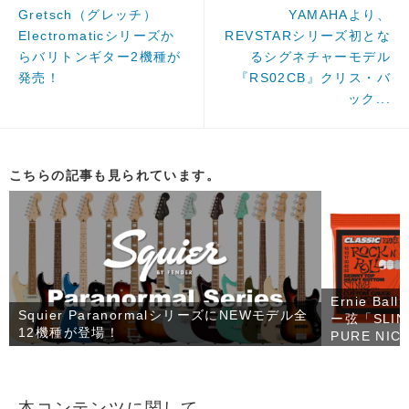
Gretsch（グレッチ）
YAMAHAより、
Electromaticシリーズか
REVSTARシリーズ初とな
らバリトンギター2機種が
るシグネチャーモデル
発売！
『RS02CB』クリス・バ
ック...
こちらの記事も見られています。
Ernie 
Squier ParanormalシリーズにNEWモデル全
ー弦「SLINK
12機種が登場！
PURE NI
本コンテンツに関して